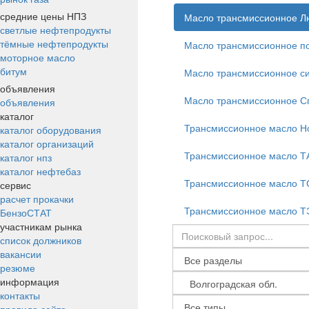
средние цены НПЗ
Масло трансмиссионное Л
светлые нефтепродукты
тёмные нефтепродукты
Масло трансмиссионное по
моторное масло
битум
Масло трансмиссионное си
объявления
Масло трансмиссионное С
объявления
каталог
Трансмиссионное масло Н
каталог оборудования
каталог организаций
Трансмиссионное масло Т
каталог нпз
каталог нефтебаз
Трансмиссионное масло Т
сервис
расчет прокачки
Трансмиссионное масло 
БензоСТАТ
участникам рынка
список должников
вакансии
резюме
информация
контакты