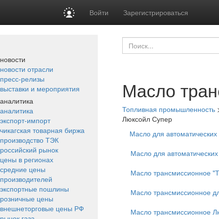
Войти
Зарегистрироваться
новости
новости отрасли
пресс-релизы
Масло тран
выставки и мероприятия
аналитика
Топливная промышленность
аналитика
Люксойл Супер
экспорт-импорт
чикагская товарная биржа
Масло для автоматических 
производство ТЭК
российский рынок
Масло для автоматических
цены в регионах
средние цены
Масло трансмиссионное "Т
производителей
экспортные пошлины
Масло трансмиссионное д
розничные цены
внешнеторговые цены РФ
Масло трансмиссионное Л
рынок газа