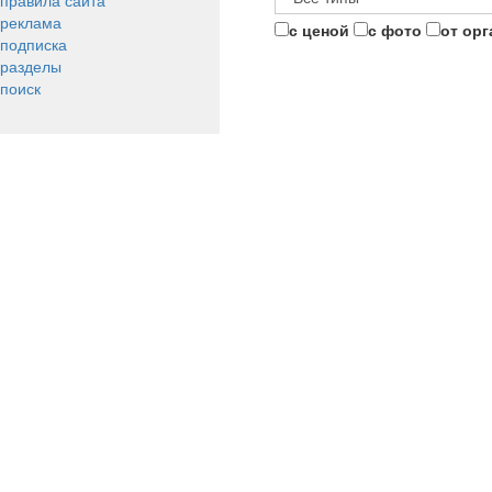
правила сайта
реклама
с ценой
с фото
от ор
подписка
разделы
поиск