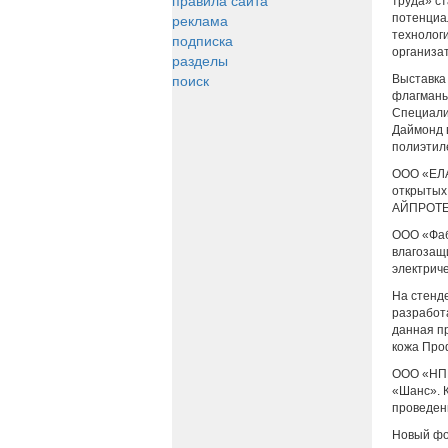
правила сайта
труда» с
реклама
потенциа
технолог
подписка
организа
разделы
поиск
Выставка
флагманы
Специали
Даймонд в
полиэтил
ООО «ЕЛА
открытых
АЙПРОТЕК
ООО «Фаб
влагозащ
электриче
На стенд
разработ
данная п
кожа Про
ООО «НПК
«Шанс». 
проведен
Новый фо