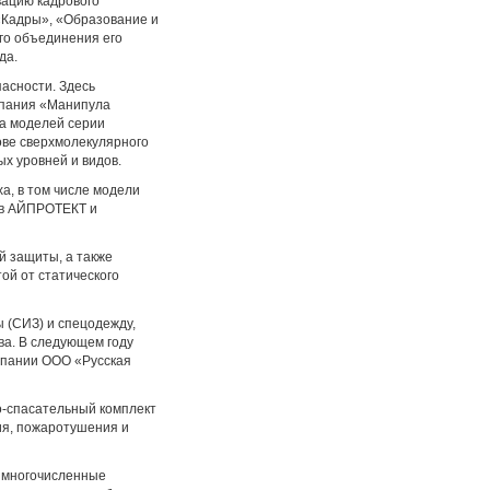
вацию кадрового
 «Кадры», «Образование и
го объединения его
да.
асности. Здесь
мпания «Манипула
ва моделей серии
ове сверхмолекулярного
х уровней и видов.
, в том числе модели
ов АЙПРОТЕКТ и
 защиты, а также
ой от статического
 (СИЗ) и спецодежду,
ва. В следующем году
мпании ООО «Русская
спасательный комплект
ия, пожаротушения и
 многочисленные