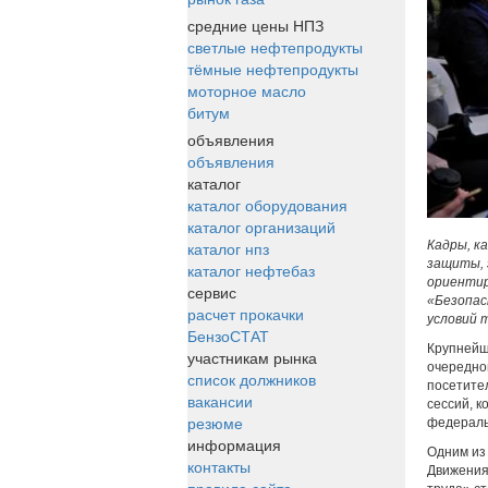
средние цены НПЗ
светлые нефтепродукты
тёмные нефтепродукты
моторное масло
битум
объявления
объявления
каталог
каталог оборудования
каталог организаций
Кадры, к
каталог нпз
защиты, 
каталог нефтебаз
ориентир
сервис
«Безопас
расчет прокачки
условий 
БензоСТАТ
Крупнейше
участникам рынка
очередно
список должников
посетител
вакансии
сессий, к
резюме
федераль
информация
Одним из
контакты
Движения