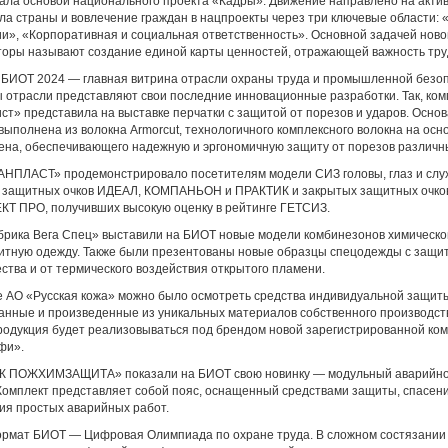
тала основой национального проекта «Кадры». Движение направлено на акти
ла страны и вовлечение граждан в нацпроекты через три ключевые области:
ии», «Корпоративная и социальная ответственность». Основной задачей ново
торы называют создание единой карты ценностей, отражающей важность тру
 БИОТ 2024 — главная витрина отрасли охраны труда и промышленной безоп
 отрасли представляют свои последние инновационные разработки. Так, ко
ст» представила на выставке перчатки с защитой от порезов и ударов. Осно
ыполнена из волокна Armorcut, технологичного комплексного волокна на осн
ена, обеспечивающего надежную и эргономичную защиту от порезов различны
НПЛАСТ» продемонстрировало посетителям модели СИЗ головы, глаз и слуха
 защитных очков ИДЕАЛ, КОМПАНЬОН и ПРАКТИК и закрытых защитных очк
Т ПРО, получивших высокую оценку в рейтинге ГЕТСИЗ.
рика Вега Спец» выставили на БИОТ новые модели комбинезонов химической
итную одежду. Также были презентованы новые образцы спецодежды с защит
ства и от термического воздействия открытого пламени.
е АО «Русская кожа» можно было осмотреть средства индивидуальной защиты
анные и произведенные из уникальных материалов собственного производст
родукция будет реализовываться под брендом новой зарегистрированной ко
фи».
 ПОЖХИМЗАЩИТА» показали на БИОТ свою новинку — модульный аварийно-
Комплект представляет собой пояс, оснащенный средствами защиты, спасен
ия простых аварийных работ.
рмат БИОТ — Цифровая Олимпиада по охране труда. В сложном состязании