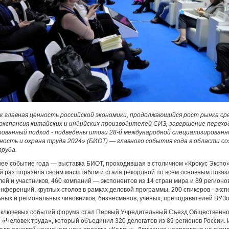
ак главная ценность российской экономики, продолжающийся рост рынка с
экспансия китайских и индийских производителей СИЗ, завершение переход
ованный подход - подведены итоги 28-й международной специализированн
ность и охрана труда 2024» (БИОТ) — главного события года в области с
труда.
е событие года — выставка БИОТ, проходившая в столичном «Крокус Экспо» с
й раз поразила своим масштабом и стала рекордной по всем основным показа
ей и участников, 460 компаний — экспонентов из 14 стран мира и 89 регионо
онференций, круглых столов в рамках деловой программы, 200 спикеров - экс
ных и региональных чиновников, бизнесменов, ученых, преподавателей ВУЗов
 ключевых событий форума стал Первый Учредительный Съезд Общественно
 «Человек труда», который объединил 320 делегатов из 89 регионов России.