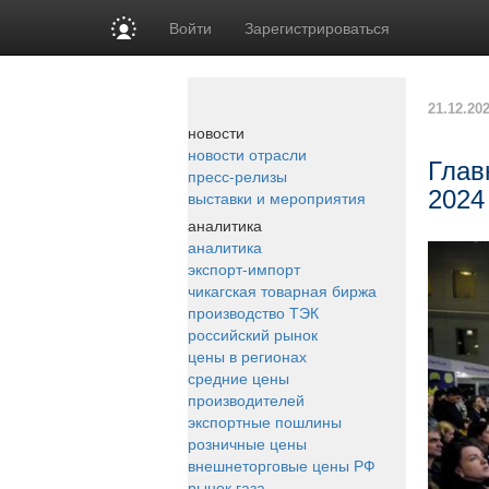
Войти
Зарегистрироваться
21.12.20
новости
новости отрасли
Глав
пресс-релизы
2024
выставки и мероприятия
аналитика
аналитика
экспорт-импорт
чикагская товарная биржа
производство ТЭК
российский рынок
цены в регионах
средние цены
производителей
экспортные пошлины
розничные цены
внешнеторговые цены РФ
рынок газа