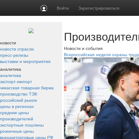
Войти
Зарегистрироваться
Производител
новости
Новости и события
новости отрасли
Всероссийская неделя охраны труд
пресс-релизы
выставки и мероприятия
аналитика
аналитика
экспорт-импорт
чикагская товарная биржа
производство ТЭК
российский рынок
цены в регионах
средние цены
производителей
экспортные пошлины
розничные цены
внешнеторговые цены РФ