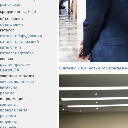
рынок газа
средние цены НПЗ
объявления
объявления
каталог
каталог оборудования
каталог организаций
каталог нпз
каталог нефтебаз
сервис
расчет прокачки
Синтезис 2024: новые горизонты в
БензоСТАТ
участникам рынка
список должников
вакансии
резюме
информация
контакты
правила сайта
реклама
подписка
разделы