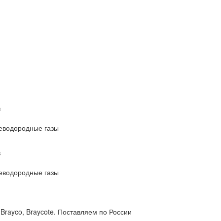
в
леводородные газы
в
леводородные газы
Brayco, Braycote. Поставляем по России