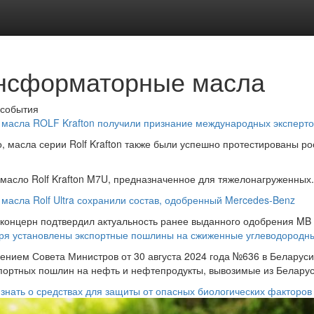
нсформаторные масла
 события
масла ROLF Krafton получили признание международных эксперто
о, масла серии Rolf Krafton также были успешно протестированы 
масло Rolf Krafton M7U, предназначенное для тяжелонагруженных.
масла Rolf Ultra сохранили состав, одобренный Mercedes-Benz
концерн подтвердил актуальность ранее выданного одобрения MB 
бря установлены экспортные пошлины на сжиженные углеводородн
ением Совета Министров от 30 августа 2024 года №636 в Беларуси
спортных пошлин на нефть и нефтепродукты, вывозимые из Беларуси
 знать о средствах для защиты от опасных биологических факторов