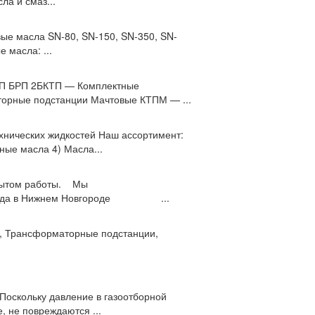
ла и смаз...
вые масла SN-80, SN-150, SN-350, SN-
е масла: ...
ТП БРП 2БКТП — Комплектные
орные подстанции Мачтовые КТПМ — ...
нических жидкостей Наш ассортимент:
ные масла 4) Масла...
опытом работы. Мы
о склада в Нижнем Новгороде ...
и, Трансформаторные подстанции,
 Поскольку давление в газоотборной
, не повреждаются ...