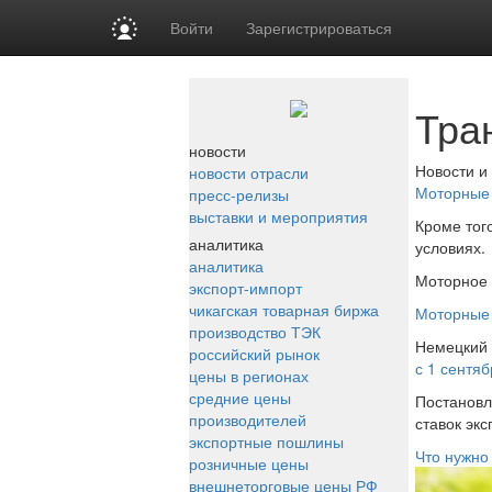
Войти
Зарегистрироваться
Тра
новости
Новости и
новости отрасли
Моторные 
пресс-релизы
выставки и мероприятия
Кроме тог
аналитика
условиях.
аналитика
Моторное 
экспорт-импорт
чикагская товарная биржа
Моторные 
производство ТЭК
Немецкий 
российский рынок
с 1 сентя
цены в регионах
средние цены
Постановл
производителей
ставок эк
экспортные пошлины
Что нужно
розничные цены
внешнеторговые цены РФ