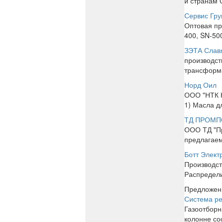
и странам 
Сервис Гру
Оптовая пр
400, SN-500
ЗЭТА Слав
производс
трансформ
Норд Оил
ООО "НТК Н
1) Масла д
ТД ПРОМП
ООО ТД "П
предлагае
Ботт Элект
Производст
Распредели
Предложени
Система ре
Газоотборн
колонне со