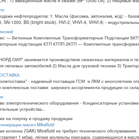
СНГ. 1) авиационные масла и смазки (BP Turbo Oil); 2) пищевые мас
пп
одажа нефтепродуктов: 1. Масла (фасовка, автоналив, ж/д): - базо
, SN-1200, BS (bright stock), HVI-2, VHVI-4, VHVI-8; - индустриальны
янский
тво: — Бетонные Комплектные Трансформаторные Подстанции БК
аторные подстанции КТП КТПП 2КТП — Комплектные трансформат
ОРД ОИЛ" занимается производством смазочных материалов и тех
ля легковых автомобилей 2) Масла для грузовой техники 3) Трактор
ОСТАВКА
ромпоставка" - надежный поставщик ГСМ и ЛКМ с многолетним 
м комплексные поставки широкого ассортимента продукции с
ро
во электротехнического оборудования - Конденсаторные установк
тельные устройства...
я на покупку и продажу продукции
генерации масел Mikafluid
ая колонна (GAK) Micafluid не требует технического обслуживания.
ставляет 1 мбар, лёгкие молекулы присадок, содержащихся в масле