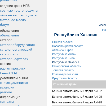
средние цены НПЗ
светлые нефтепродукты
тёмные нефтепродукты
моторное масло
битум
меся
объявления
На
Республика Хакасия
объявления
каталог
Омская область
каталог оборудования
Новосибирская область
каталог организаций
Алтайский край
каталог нпз
Республика Алтай
каталог нефтебаз
Республика Тыва
Республика Хакасия
сервис
Кемеровская область
расчет прокачки
Томская область
БензоСТАТ
Красноярский край
участникам рынка
Иркутская область
список должников
Розничные цены
вакансии
резюме
Бензин автомобильный марки АИ-92
информация
Бензин автомобильный марки АИ-95
контакты
Бензин автомобильный марки АИ-98