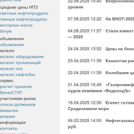
22.08.2025
15:40
Всероссийск
уровня
средние цены НПЗ
светлые нефтепродукты
07.08.2025
12:22
На ВНОТ-202
тёмные нефтепродукты
моторное масло
04.08.2025
11:57
Стала извес
битум
— 2025
объявления
объявления
24.04.2025
13:52
Цены на бен
каталог
каталог оборудования
23.04.2025
11:39
Казахстан р
каталог организаций
каталог нпз
22.04.2025
11:39
Колебания це
каталог нефтебаз
сервис
21.04.2025
16:49
«Газпромнеф
расчет прокачки
судов компании «ВодоходЪ»
БензоСТАТ
участникам рынка
18.04.2025
12:36
Египет готов
список должников
Средиземном море
вакансии
резюме
06.03.2025
14:00
Нефтегазовые
информация
руб.
контакты