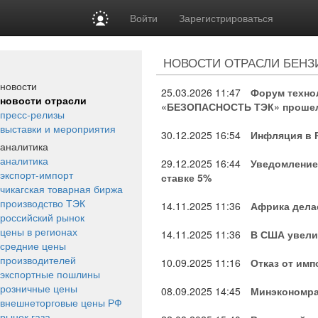
Войти
Зарегистрироваться
НОВОСТИ ОТРАСЛИ БЕНЗ
новости
25.03.2026
11:47
Форум техно
новости отрасли
«БЕЗОПАСНОСТЬ ТЭК» прошел в 
пресс-релизы
выставки и мероприятия
30.12.2025
16:54
Инфляция в 
аналитика
аналитика
29.12.2025
16:44
Уведомление 
экспорт-импорт
ставке 5%
чикагская товарная биржа
производство ТЭК
14.11.2025
11:36
Африка делае
российский рынок
цены в регионах
14.11.2025
11:36
В США увелич
средние цены
производителей
10.09.2025
11:16
Отказ от им
экспортные пошлины
розничные цены
08.09.2025
14:45
Минэкономра
внешнеторговые цены РФ
рынок газа