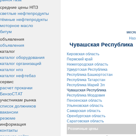
средние цены НПЗ
светлые нефтепродукты
тёмные нефтепродукты
моторное масло
битум
меся
объявления
Наз
Чувашская Республика
объявления
каталог
Кировская область
каталог оборудования
Пермский край
каталог организаций
Нижегородская область
каталог нпз
Удмуртская Республика
каталог нефтебаз
Республика Башкортостан
Республика Татарстан
сервис
Республика Марий Эл
расчет прокачки
Чувашская Республика
БензоСТАТ
Республика Мордовия
участникам рынка
Пензенская область
список должников
Ульяновская область
вакансии
Самарская область
Оренбургская область
резюме
Саратовская область
информация
Розничные цены
контакты