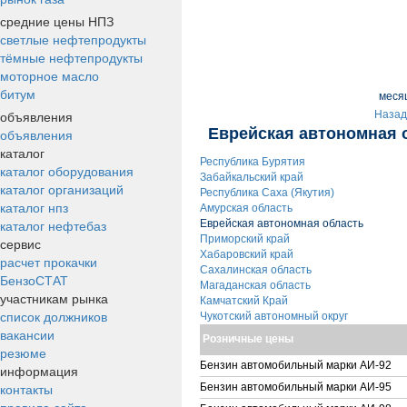
средние цены НПЗ
светлые нефтепродукты
тёмные нефтепродукты
моторное масло
битум
меся
объявления
Назад
Еврейская автономная 
объявления
каталог
Республика Бурятия
каталог оборудования
Забайкальский край
каталог организаций
Республика Саха (Якутия)
каталог нпз
Амурская область
каталог нефтебаз
Еврейская автономная область
Приморский край
сервис
Хабаровский край
расчет прокачки
Сахалинская область
БензоСТАТ
Магаданская область
участникам рынка
Камчатский Край
список должников
Чукотский автономный округ
вакансии
Розничные цены
резюме
Бензин автомобильный марки АИ-92
информация
контакты
Бензин автомобильный марки АИ-95