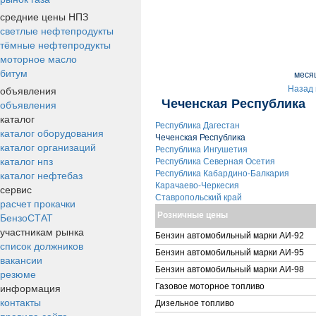
средние цены НПЗ
светлые нефтепродукты
тёмные нефтепродукты
моторное масло
битум
меся
объявления
Назад 
Чеченская Республика
объявления
каталог
Республика Дагестан
каталог оборудования
Чеченская Республика
каталог организаций
Республика Ингушетия
каталог нпз
Республика Северная Осетия
каталог нефтебаз
Республика Кабардино-Балкария
Карачаево-Черкесия
сервис
Ставропольский край
расчет прокачки
БензоСТАТ
Розничные цены
участникам рынка
Бензин автомобильный марки АИ-92
список должников
Бензин автомобильный марки АИ-95
вакансии
Бензин автомобильный марки АИ-98
резюме
информация
Газовое моторное топливо
контакты
Дизельное топливо