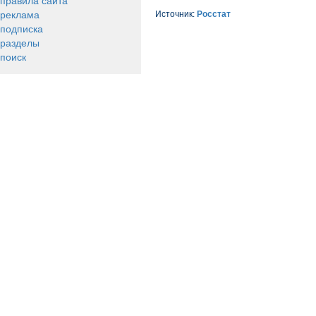
правила сайта
реклама
Источник:
Росстат
подписка
разделы
поиск