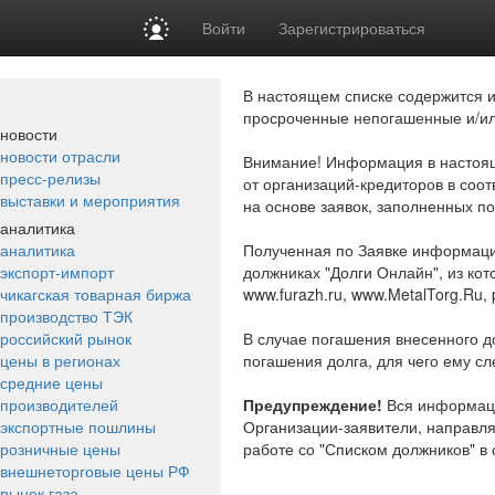
Войти
Зарегистрироваться
В настоящем списке содержится и
просроченные непогашенные и/ил
новости
новости отрасли
Внимание!
Информация в настоящи
пресс-релизы
от организаций-кредиторов в соот
выставки и мероприятия
на основе заявок, заполненных п
аналитика
аналитика
Полученная по Заявке информаци
экспорт-импорт
должниках "Долги Онлайн", из кот
чикагская товарная биржа
www.furazh.ru, www.MetalTorg.Ru, pr
производство ТЭК
российский рынок
В случае погашения внесенного до
цены в регионах
погашения долга, для чего ему с
средние цены
производителей
Предупреждение!
Вся информация
экспортные пошлины
Организации-заявители, направл
розничные цены
работе со "Списком должников" в 
внешнеторговые цены РФ
рынок газа