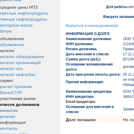
средние цены НПЗ
Для работы со
светлые нефтепродукты
Введите названи
тёмные нефтепродукты
моторное масло
Вернуться в список должников
битум
ИНФОРМАЦИЯ О ДОЛГЕ
объявления
Наименование должника:
ООО 
объявления
ИНН должника:
21164
Регион должника
Приво
каталог
Дата внесения в список:
17.11.
каталог оборудования
Сумма долга (руб.):
82130
каталог организаций
Основание возникновения
догов
каталог нпз
долга:
каталог нефтебаз
Дата просрочки оплаты долга:
05.11.
сервис
не пл
Прочая информация:
обеща
расчет прокачки
БензоСТАТ
Наименование кредитора
ООО "
ИНН кредитора:
36642
участникам рынка
Email кредитора:
список должников
Основание для внесения в
вакансии
Заявка
список:
резюме
Долг погашен:
Не п
информация
контакты