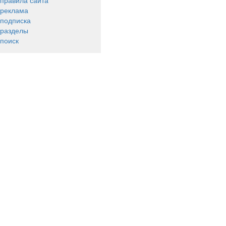
правила сайта
реклама
подписка
разделы
поиск