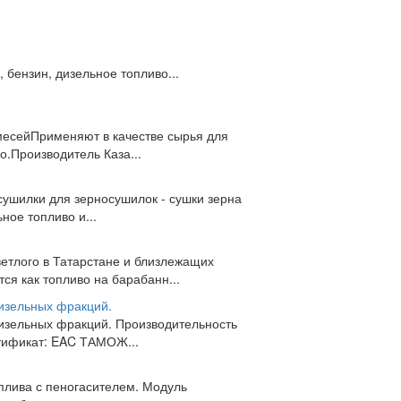
 бензин, дизельное топливо...
месейПрименяют в качестве сырья для
о.Производитель Каза...
сушилки для зерносушилок - сушки зерна
ное топливо и...
етлого в Татарстане и близлежащих
я как топливо на барабанн...
дизельных фракций.
дизельных фракций. Производительность
ртификат: EAC ТАМОЖ...
плива с пеногасителем. Модуль