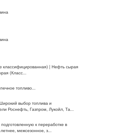
зина
зина
 (Не классифицированная) | Нефть сырая
ырая (Класс...
печное топливо...
Широкий выбор топлива и
ли Роснефть, Газпром, Лукойл, Та...
 подготовленную к переработке в
летнее, межсезонное, з...