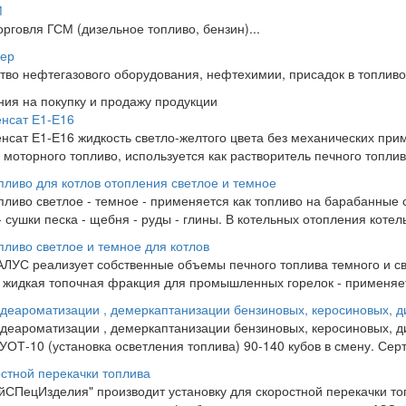
М
рговля ГСМ (дизельное топливо, бензин)...
мер
тво нефтегазового оборудования, нефтехимии, присадок в топливо,
ия на покупку и продажу продукции
нсат Е1-Е16
нсат Е1-Е16 жидкость светло-желтого цвета без механических при
 моторного топливо, используется как растворитель печного топлив
пливо для котлов отопления светлое и темное
пливо светлое - темное - применяется как топливо на барабанные 
- сушки песка - щебня - руды - глины. В котельных отопления котель
пливо светлое и темное для котлов
УС реализует собственные объемы печного топлива темного и св
- жидкая топочная фракция для промышленных горелок - применяетс
 деароматизации , демеркаптанизации бензиновых, керосиновых, 
 деароматизации , демеркаптанизации бензиновых, керосиновых, 
 УОТ-10 (установка осветления топлива) 90-140 кубов в смену. Се
остной перекачки топлива
йСПецИзделия" производит установку для скоростной перекачки то