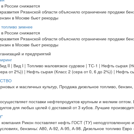
в России снижается
развития Рязанской области объяснило ограничение продажи бен
ензин в Москве бьют рекорды
 топливо зимнее
в России снижается
развития Рязанской области объяснило ограничение продажи бен
ензин в Москве бьют рекорды
рганизаций и предприятий
ниринг
Вид II | Вид I | Топливо маловязкое судовое | ТС-1 | Нефть сырая
сера от 2%)) | Нефть сырая (Класс 2 (сера от 0, 6 до 2%)) | Нефть с
СТВО
ерновых и масличных культур, Продажа дизельное топливо, бензин, 
осуществляет поставки нефтепродуктов крупным и мелким оптом. 
уктов для любых целей c доставкой от 3 кубов. Лучшие производите
Н"
 компания Рикон поставляет нефть ГОСТ (ТУ) неподготовленную и
условиях, бензины: А80, А-92, А-95, А-98. Дизельное топливо Евро -