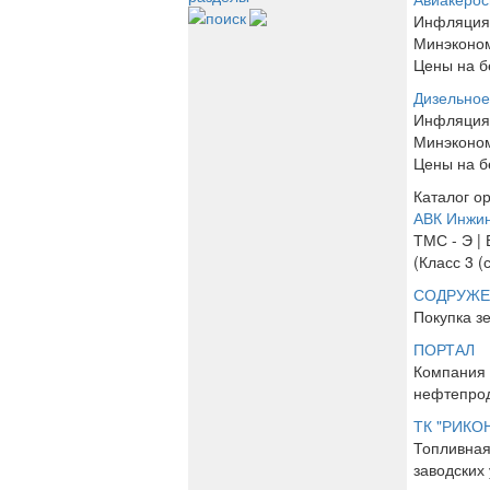
поиск
Инфляция 
Минэконом
Цены на б
Дизельное
Инфляция 
Минэконом
Цены на б
Каталог о
АВК Инжи
ТМС - Э | 
(Класс 3 (
СОДРУЖЕ
Покупка з
ПОРТАЛ
Компания 
нефтепрод
ТК "РИКО
Топливная
заводских 