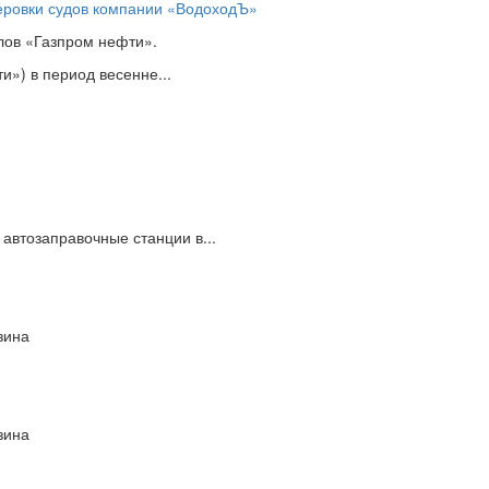
еровки судов компании «ВодоходЪ»
лов «Газпром нефти».
») в период весенне...
автозаправочные станции в...
зина
зина