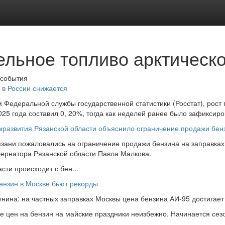
ельное топливо арктическ
 события
в России снижается
 Федеральной службы государственной статистики (Росстат), рост п
025 года составил 0, 20%, тогда как неделей ранее было зафиксиро
развития Рязанской области объяснило ограничение продажи бен
зани пожаловались на ограничение продажи бензина на заправка
бернатора Рязанской области Павла Малкова.
асти происходит с бен...
ензин в Москве бьют рекорды
унина: на частных заправках Москвы цена бензина АИ-95 достигает 
 цен на бензин на майские праздники неизбежно. Начинается сезон