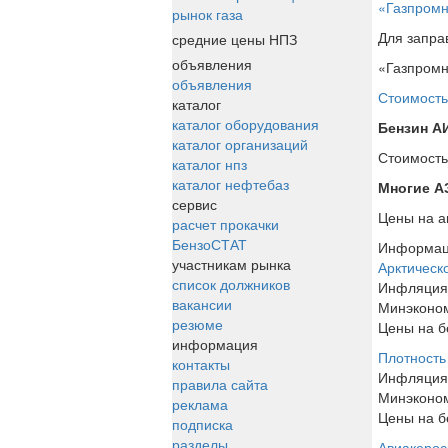
«Газпромн
рынок газа
Для запра
средние цены НПЗ
объявления
«Газпромн
объявления
Стоимость
каталог
каталог оборудования
Бензин АИ
каталог организаций
Стоимост
каталог нпз
каталог нефтебаз
Многие А
сервис
Цены на а
расчет прокачки
БензоСТАТ
Информа
участникам рынка
Арктическ
список должников
Инфляция 
вакансии
Минэконом
резюме
Цены на б
информация
Плотность
контакты
Инфляция 
правила сайта
Минэконом
реклама
Цены на б
подписка
разделы
Авиакерос