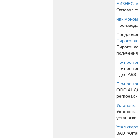
БИЗНЕС-
Оптовая то
нпк моно
Производс
Предложен
Пироконде
Пироконде
получения
Печное то
Печное то
- для АБЗ 
Печное то
ООО АНДАЛ
регионах 
Установка
Установка
установки
Узел скор
ЗАО "Алта