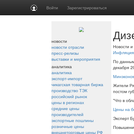
Войти
Зарегистрироваться
Диз
новости
Новости и
новости отрасли
Инфляция 
пресс-релизы
выставки и мероприятия
По данным
аналитика
декабря 2
аналитика
Минэконом
экспорт-импорт
чикагская товарная биржа
Жители Ря
производство ТЭК
постом гу
российский рынок
"Что в обл
цены в регионах
средние цены
Цены на б
производителей
Эксперт Б
экспортные пошлины
розничные цены
Повышение
внешнеторговые цены РФ