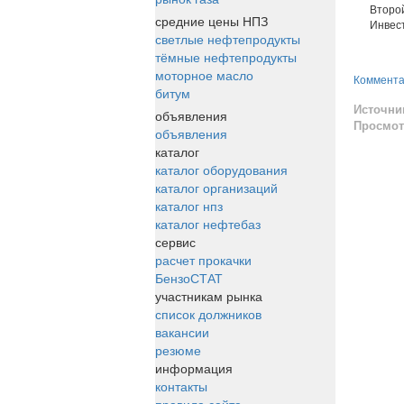
Второй э
средние цены НПЗ
Инвестиц
светлые нефтепродукты
тёмные нефтепродукты
моторное масло
Коммент
битум
Источни
объявления
Просмот
объявления
каталог
каталог оборудования
каталог организаций
каталог нпз
каталог нефтебаз
сервис
расчет прокачки
БензоСТАТ
участникам рынка
список должников
вакансии
резюме
информация
контакты