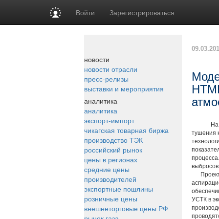
Войти
Зарегистрироваться
09.03.20
новости
новости отрасли
Моде
пресс-релизы
НТМК
выставки и мероприятия
атмо
аналитика
аналитика
экспорт-импорт
На ЕВРАЗ
чикагская товарная биржа
тушения 
производство ТЭК
технолог
российский рынок
показател
цены в регионах
процесса
выбросов
средние цены
Проект р
производителей
аспирацио
экспортные пошлины
обеспечи
розничные цены
УСТК в э
внешнеторговые цены РФ
производ
проводят
рынок газа