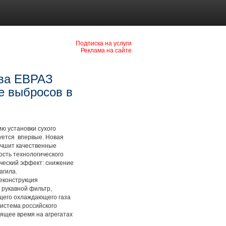
Подписка на услуги
Реклама на сайте
тва ЕВРАЗ
е выбросов в
 установки сухого
уется впервые. Новая
учшит качественные
ость технологического
ический эффект: снижение
агила.
еконструкция
 рукавной фильтр,
щего охлаждающего газа
истема российского
ящее время на агрегатах