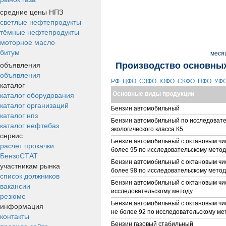
средние цены НПЗ
светлые нефтепродукты
тёмные нефтепродукты
моторное масло
битум
меся
объявления
Производство основных
объявления
РФ
ЦФО
СЗФО
ЮФО
СКФО
ПФО
УФ
каталог
каталог оборудования
Основные виды продукции
каталог организаций
Бензин автомобильный
каталог нпз
Бензин автомобильный по исследовате
каталог нефтебаз
экологического класса К5
сервис
Бензин автомобильный с октановым чис
расчет прокачки
более 95 по исследовательскому метод
БензоСТАТ
Бензин автомобильный с октановым чис
участникам рынка
более 98 по исследовательскому метод
список должников
Бензин автомобильный с октановым чи
вакансии
исследовательскому методу
резюме
Бензин автомобильный с октановым чис
информация
не более 92 по исследовательскому ме
контакты
Бензин газовый стабильный