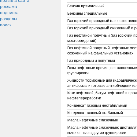
правила сайта
реклама
Бензин прямогонный
подписка
Бензины специальные
разделы
Газ горючий природный (газ естествен
поиск
Газ горючий природный сжиженный и 
Газ нефтяной попутный (газ горючий 
месторождений)
Газ нефтяной попутный нефтяных мес
сожженный на факельных установках
Газ природный и попутный
Газы нефтяные прочие, не включенные 
группировки
Жидкости тормозные для гидравлическ
антифризы и готовые антиобледените
Кокс нефтяной, битум нефтяной и проч
нефтепереработки
Конденсат газовый нестабильный
Конденсат газовый стабильный
Масла нефтяные смазочные
Масла нефтяные смазочные; дистилля
включенные в другие группировки