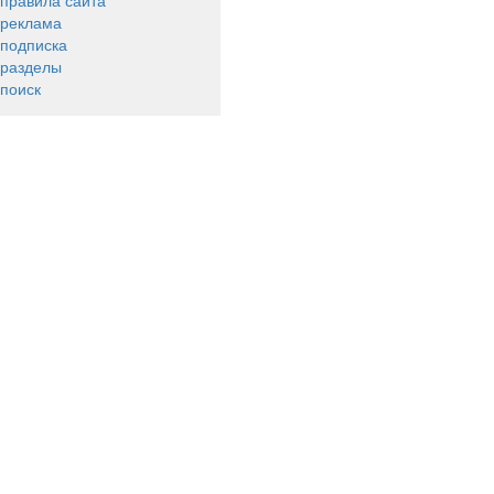
правила сайта
реклама
подписка
разделы
поиск