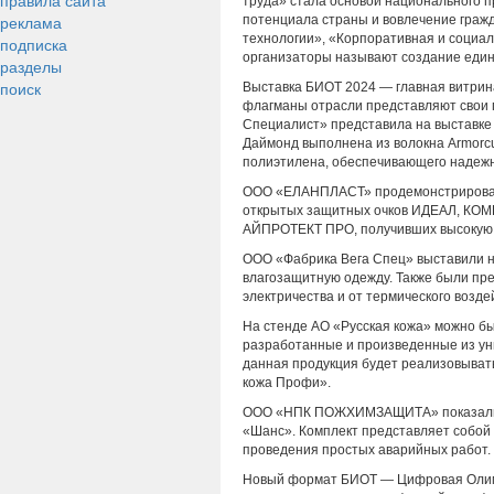
правила сайта
труда» стала основой национального п
реклама
потенциала страны и вовлечение гражд
технологии», «Корпоративная и социал
подписка
организаторы называют создание един
разделы
поиск
Выставка БИОТ 2024 — главная витрин
флагманы отрасли представляют свои 
Специалист» представила на выставке 
Даймонд выполнена из волокна Armorcu
полиэтилена, обеспечивающего надежн
ООО «ЕЛАНПЛАСТ» продемонстрировало 
открытых защитных очков ИДЕАЛ, КО
АЙПРОТЕКТ ПРО, получивших высокую 
ООО «Фабрика Вега Спец» выставили н
влагозащитную одежду. Также были пр
электричества и от термического возде
На стенде АО «Русская кожа» можно б
разработанные и произведенные из ун
данная продукция будет реализовыват
кожа Профи».
ООО «НПК ПОЖХИМЗАЩИТА» показали н
«Шанс». Комплект представляет собой
проведения простых аварийных работ.
Новый формат БИОТ — Цифровая Олимп