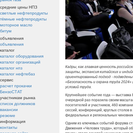
средние цены НПЗ
светлые нефтепродукты
тёмные нефтепродукты
моторное масло
битум
объявления
объявления
каталог
каталог оборудования
каталог организаций
Кадры, как главная ценность российс
каталог нпз
защиты, экспансия китайских и индий
каталог нефтебаз
ориентированный подход - подведены
сервис
«Безопасность и охрана труда 2024» 
расчет прокачки
условий труда.
БензоСТАТ
Крупнейшее событие года — выставка Б
участникам рынка
очередной раз поразила своим масштаб
список должников
посетителей и участников, 460 компани
вакансии
сессий, конференций, круглых столов в
резюме
федеральных и региональных чиновнико
информация
Одним из ключевых событий форума с
контакты
Движения «Человек труда», который об