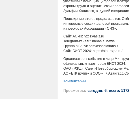
участники с помощью цифровой платфо
охраны труда и оценить свои профес
Зульфия Халикова, ведущий специали
Подведение итогов продолжается. Отб
интересные сессии деловой программы
на ресурсах Ассоциации «СИЗ»:
Сайт АСИЗ: https://asiz.ru
Telegram-канал: t.me/asiz_news
Группа в ВК: vk.com/associationsiz
Сайт БИОТ 2024: https://biot-expo.ru/
Организаторы события в лице Минтру
официальным партнерам БИОТ 2024:
ОАО «РЖД», Санкт-Петербургскому М
АО «БТК групп» и ООО «ГК Авангард С
Комментарии
Просмотры:
сегодня: 6, всего: 517