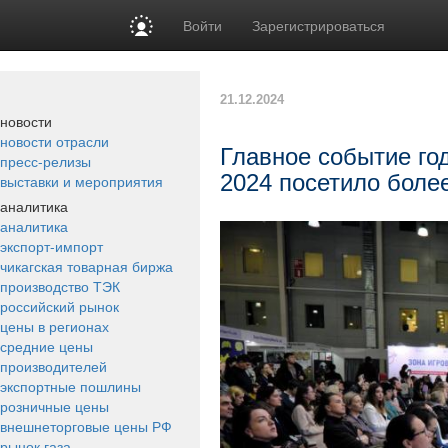
Войти
Зарегистрироваться
21.12.2024
новости
новости отрасли
Главное событие го
пресс-релизы
2024 посетило более
выставки и мероприятия
аналитика
аналитика
экспорт-импорт
чикагская товарная биржа
производство ТЭК
российский рынок
цены в регионах
средние цены
производителей
экспортные пошлины
розничные цены
внешнеторговые цены РФ
рынок газа