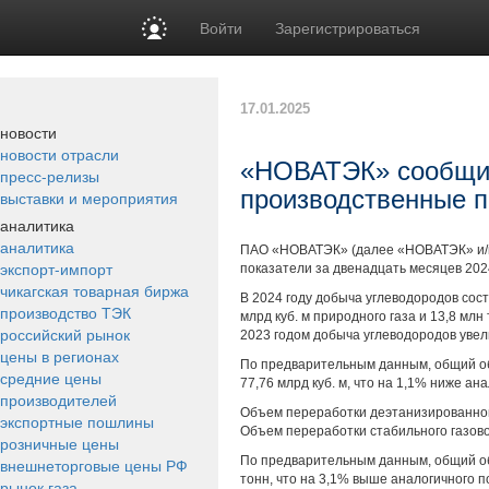
Войти
Зарегистрироваться
17.01.2025
новости
новости отрасли
«НОВАТЭК» сообщи
пресс-релизы
производственные п
выставки и мероприятия
аналитика
аналитика
ПAO «НОВАТЭК» (далее «НОВАТЭК» и/и
экспорт-импорт
показатели за двенадцать месяцев 202
чикагская товарная биржа
В 2024 году добыча углеводородов сост
производство ТЭК
млрд куб. м природного газа и 13,8 мл
российский рынок
2023 годом добыча углеводородов увели
цены в регионах
По предварительным данным, общий объ
средние цены
77,76 млрд куб. м, что на 1,1% ниже ан
производителей
Объем переработки деэтанизированного
экспортные пошлины
Объем переработки стабильного газовог
розничные цены
По предварительным данным, общий объ
внешнеторговые цены РФ
тонн, что на 3,1% выше аналогичного п
рынок газа