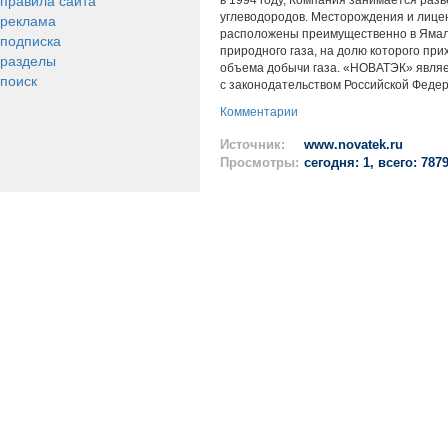
правила сайта
в 1994 году, Компания занимается разв
реклама
углеводородов. Месторождения и лице
расположены преимущественно в Ямало
подписка
природного газа, на долю которого пр
разделы
объема добычи газа. «НОВАТЭК» являе
поиск
с законодательством Российской Феде
Комментарии
Источник:
www.novatek.ru
Просмотры:
сегодня: 1, всего: 787