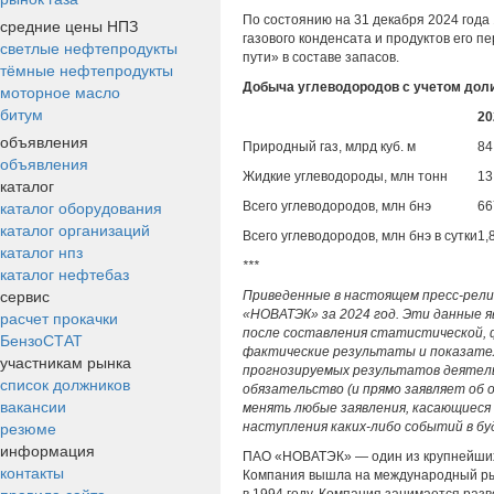
По состоянию на 31 декабря 2024 года 1
средние цены НПЗ
газового конденсата и продуктов его п
светлые нефтепродукты
пути» в составе запасов.
тёмные нефтепродукты
Добыча углеводородов с учетом дол
моторное масло
битум
20
объявления
Природный газ, млрд куб. м
84
объявления
Жидкие углеводороды, млн тонн
13
каталог
каталог оборудования
Всего углеводородов, млн бнэ
66
каталог организаций
Всего углеводородов, млн бнэ в сутки
1,
каталог нпз
***
каталог нефтебаз
сервис
Приведенные в настоящем пресс-рел
расчет прокачки
«НОВАТЭК» за 2024 год. Эти данные 
после составления статистической, 
БензоСТАТ
фактические результаты и показате
участникам рынка
прогнозируемых результатов деятель
список должников
обязательство (и прямо заявляет об 
вакансии
менять любые заявления, касающиеся 
резюме
наступления каких-либо событий в бу
информация
ПАО «НОВАТЭК» — один из крупнейших 
контакты
Компания вышла на международный рын