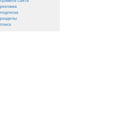
правила сайта
реклама
подписка
разделы
поиск