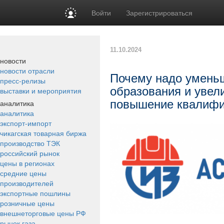
Войти
Зарегистрироваться
11.10.2024
новости
новости отрасли
Почему надо уменьш
пресс-релизы
образования и увел
выставки и мероприятия
повышение квалиф
аналитика
аналитика
экспорт-импорт
чикагская товарная биржа
производство ТЭК
российский рынок
цены в регионах
средние цены
производителей
экспортные пошлины
розничные цены
внешнеторговые цены РФ
рынок газа