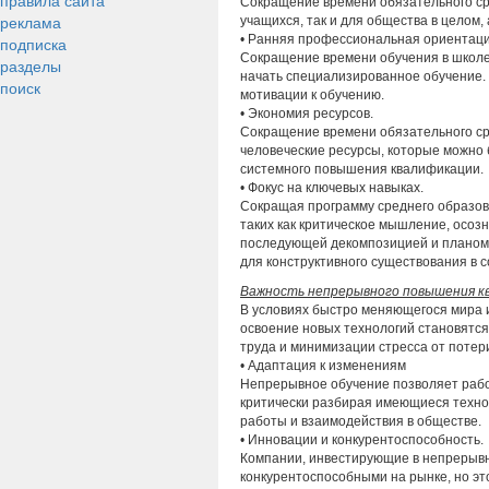
правила сайта
Сокращение времени обязательного ср
реклама
учащихся, так и для общества в целом,
• Ранняя профессиональная ориентаци
подписка
Сокращение времени обучения в школе
разделы
начать специализированное обучение.
поиск
мотивации к обучению.
• Экономия ресурсов.
Сокращение времени обязательного ср
человеческие ресурсы, которые можно 
системного повышения квалификации.
• Фокус на ключевых навыках.
Сокращая программу среднего образов
таких как критическое мышление, осоз
последующей декомпозицией и планом 
для конструктивного существования в 
Важность непрерывного повышения к
В условиях быстро меняющегося мира 
освоение новых технологий становятс
труда и минимизации стресса от потер
• Адаптация к изменениям
Непрерывное обучение позволяет рабо
критически разбирая имеющиеся технол
работы и взаимодействия в обществе.
• Инновации и конкурентоспособность.
Компании, инвестирующие в непрерывн
конкурентоспособными на рынке, но это