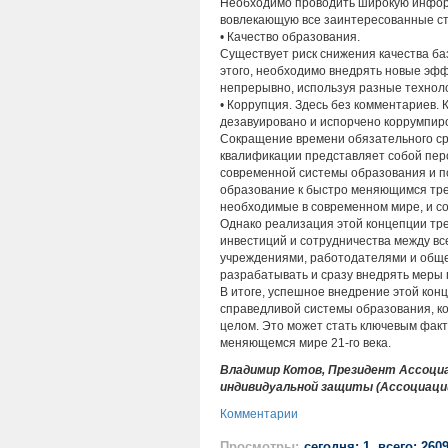
Необходимо проводить широкую инфор
вовлекающую все заинтересованные ст
• Качество образования.
Существует риск снижения качества б
этого, необходимо внедрять новые эф
непрерывно, используя разные техноло
• Коррупция. Здесь без комментариев.
дезавуировано и испорчено коррумпир
Сокращение времени обязательного с
квалификации представляет собой пер
современной системы образования и по
образование к быстро меняющимся тре
необходимые в современном мире, и со
Однако реализация этой концепции тр
инвестиций и сотрудничества между в
учреждениями, работодателями и обще
разрабатывать и сразу внедрять меры 
В итоге, успешное внедрение этой кон
справедливой системы образования, ко
целом. Это может стать ключевым факт
меняющемся мире 21-го века.
Владимир Котов, Президент Ассоци
индивидуальной защиты (Ассоциаци
Комментарии
Просмотры:
сегодня: 1, всего: 260