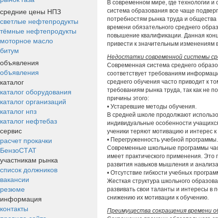
В современном мире, где технологии и
средние цены НПЗ
система образования все чаще подверг
потребностям рынка труда и общества
светлые нефтепродукты
времени обязательного среднего обра
тёмные нефтепродукты
повышение квалификации. Данная конц
моторное масло
привести к значительным изменениям в
битум
Недостатки современной системы ср
объявления
Современная система среднего образо
объявления
соответствует требованиям информаци
каталог
среднего обучения часто приводит к т
каталог оборудования
требованиям рынка труда, так как не
причины этого:
каталог организаций
• Устаревшие методы обучения.
каталог нпз
В средней школе продолжают использо
каталог нефтебаз
индивидуальные особенности учащихся 
сервис
ученики теряют мотивацию и интерес к 
расчет прокачки
• Перегруженность учебной программы.
Современные школьные программы час
БензоСТАТ
имеет практического применения. Это п
участникам рынка
развития навыков мышления и анализа
список должников
• Отсутствие гибкости учебных програм
вакансии
Жесткая структура школьного образова
резюме
развивать свои таланты и интересы в 
информация
снижению их мотивации к обучению.
контакты
Преимущества сокращения времени об