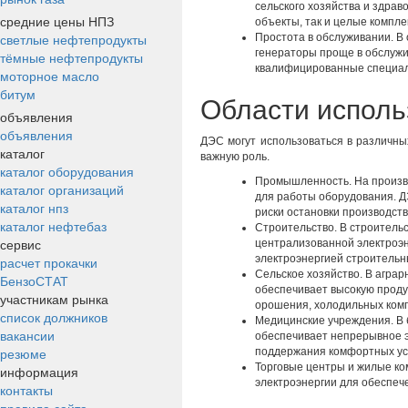
сельского хозяйства и здрав
средние цены НПЗ
объекты, так и целые компле
светлые нефтепродукты
Простота в обслуживании. В 
генераторы проще в обслужив
тёмные нефтепродукты
квалифицированные специали
моторное масло
битум
Области исполь
объявления
объявления
ДЭС могут использоваться в различны
каталог
важную роль.
каталог оборудования
Промышленность. На произв
каталог организаций
для работы оборудования. Д
каталог нпз
риски остановки производств
каталог нефтебаз
Строительство. В строительс
сервис
централизованной электроэ
электроэнергией строительн
расчет прокачки
Сельское хозяйство. В аграр
БензоСТАТ
обеспечивает высокую проду
участникам рынка
орошения, холодильных компл
список должников
Медицинские учреждения. В 
вакансии
обеспечивает непрерывное 
резюме
поддержания комфортных ус
Торговые центры и жилые ко
информация
электроэнергии для обеспеч
контакты