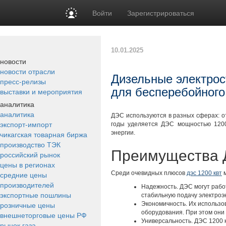
Войти
Зарегистрироваться
10.01.2025
новости
новости отрасли
Дизельные электрос
пресс-релизы
для бесперебойного
выставки и мероприятия
аналитика
аналитика
ДЭС используются в разных сферах: о
экспорт-импорт
годы уделяется ДЭС мощностью 1200 
чикагская товарная биржа
энергии.
производство ТЭК
Преимущества 
российский рынок
цены в регионах
средние цены
Среди очевидных плюсов
дэс 1200 квт
м
производителей
Надежность. ДЭС могут рабо
экспортные пошлины
стабильную подачу электроэн
розничные цены
Экономичность. Их использо
оборудования. При этом они
внешнеторговые цены РФ
Универсальность. ДЭС 1200 к
рынок газа