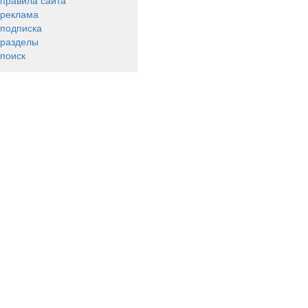
правила сайта
реклама
подписка
разделы
поиск