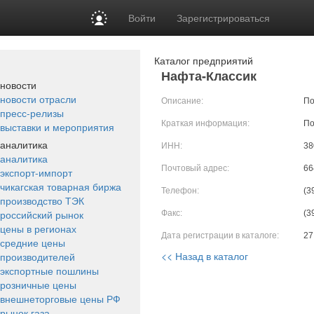
Войти
Зарегистрироваться
Каталог предприятий
Нафта-Классик
новости
новости отрасли
Описание:
По
пресс-релизы
Краткая информация:
По
выставки и мероприятия
аналитика
ИНН:
38
аналитика
Почтовый адрес:
66
экспорт-импорт
чикагская товарная биржа
Телефон:
(3
производство ТЭК
российский рынок
Факс:
(3
цены в регионах
Дата регистрации в каталоге:
27
средние цены
<< Назад в каталог
производителей
экспортные пошлины
розничные цены
внешнеторговые цены РФ
рынок газа