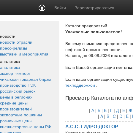
Войти
Зарегистрироваться
Каталог предприятий
Уважаемые пользователи!
новости
новости отрасли
Вашему вниманию представлен по
пресс-релизы
нефтяной промышленности.
выставки и мероприятия
На сегодня 09.08.2026 в каталог
аналитика
аналитика
Если Вашей организации
нет в к
экспорт-импорт
чикагская товарная биржа
Если ваша организация существует
производство ТЭК
техподдержкой
.
российский рынок
Просмотр Каталога по алф
цены в регионах
средние цены
производителей
|
А
|
Б
|
В
|
Г
|
Д
|
Е
|
Ж
экспортные пошлины
|
A
|
B
|
C
|
D
|
E
|
розничные цены
А.С.С. ГИДРО-ДОКТОР
внешнеторговые цены РФ
рынок газа
Краткая информация: