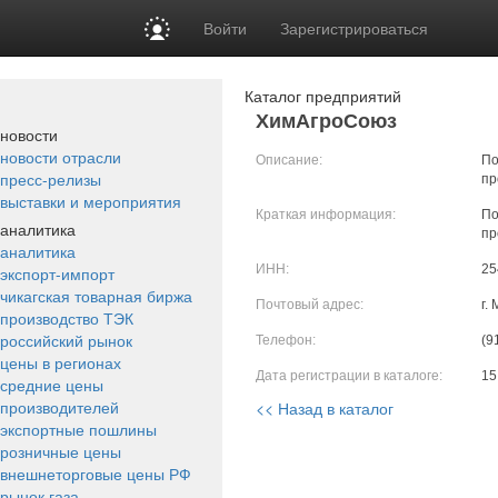
Войти
Зарегистрироваться
Каталог предприятий
ХимАгроСоюз
новости
новости отрасли
Описание:
По
пресс-релизы
пр
выставки и мероприятия
Краткая информация:
По
аналитика
пр
аналитика
ИНН:
25
экспорт-импорт
чикагская товарная биржа
Почтовый адрес:
г.
производство ТЭК
российский рынок
Телефон:
(9
цены в регионах
Дата регистрации в каталоге:
15
средние цены
производителей
<< Назад в каталог
экспортные пошлины
розничные цены
внешнеторговые цены РФ
рынок газа