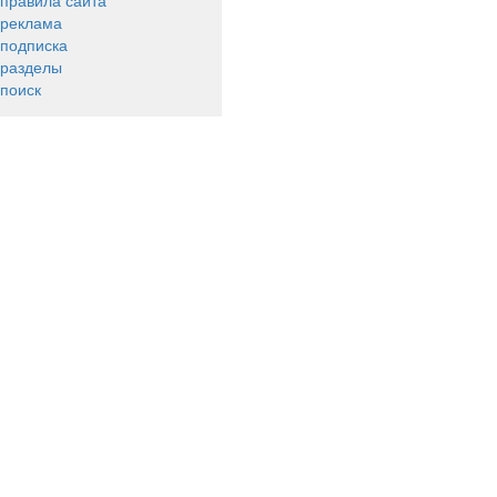
правила сайта
реклама
подписка
разделы
поиск