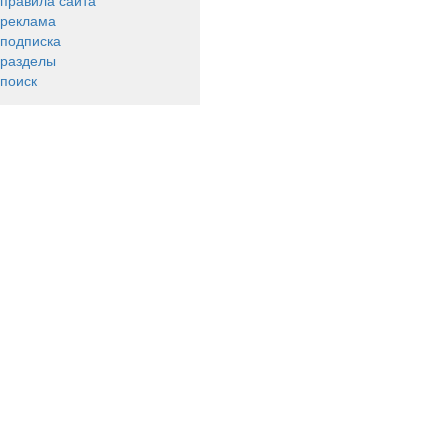
правила сайта
реклама
подписка
разделы
поиск