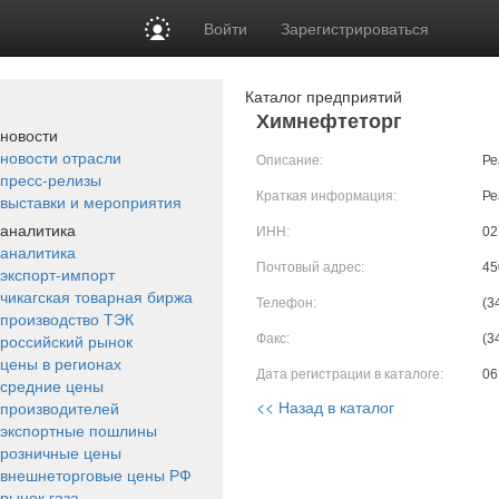
Войти
Зарегистрироваться
Каталог предприятий
Химнефтеторг
новости
новости отрасли
Описание:
Ре
пресс-релизы
Краткая информация:
Ре
выставки и мероприятия
аналитика
ИНН:
02
аналитика
Почтовый адрес:
45
экспорт-импорт
чикагская товарная биржа
Телефон:
(3
производство ТЭК
российский рынок
Факс:
(3
цены в регионах
Дата регистрации в каталоге:
06
средние цены
<< Назад в каталог
производителей
экспортные пошлины
розничные цены
внешнеторговые цены РФ
рынок газа