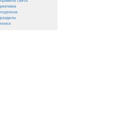
правила сайта
реклама
подписка
разделы
поиск