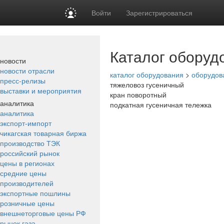
Войти
Зарегистрироваться
Каталог оборуд
новости
новости отрасли
каталог оборудования
>
оборудов
пресс-релизы
тяжеловоз гусеничный
выставки и мероприятия
кран поворотный
аналитика
подкатная гусеничная тележка
аналитика
экспорт-импорт
чикагская товарная биржа
производство ТЭК
российский рынок
цены в регионах
средние цены
производителей
экспортные пошлины
розничные цены
внешнеторговые цены РФ
рынок газа