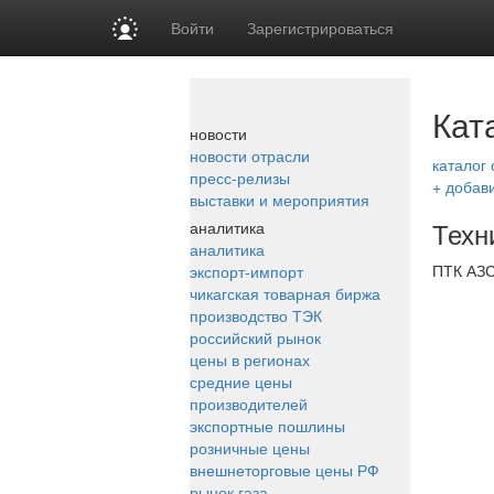
Войти
Зарегистрироваться
Кат
новости
новости отрасли
каталог
пресс-релизы
+ добав
выставки и мероприятия
Техн
аналитика
аналитика
ПТК АЗ
экспорт-импорт
чикагская товарная биржа
производство ТЭК
российский рынок
цены в регионах
средние цены
производителей
экспортные пошлины
розничные цены
внешнеторговые цены РФ
рынок газа