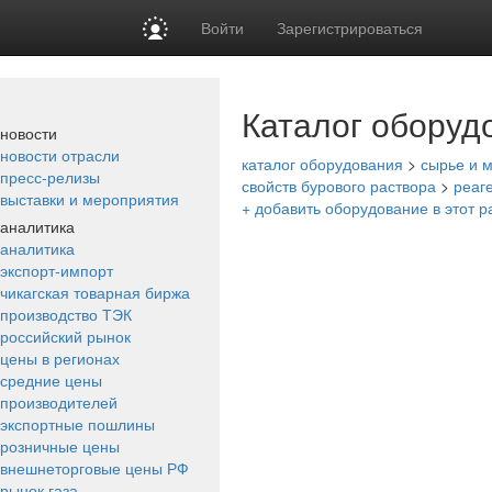
Войти
Зарегистрироваться
Каталог оборуд
новости
новости отрасли
каталог оборудования
>
сырье и м
пресс-релизы
свойств бурового раствора
>
реаг
выставки и мероприятия
+ добавить оборудование в этот р
аналитика
аналитика
экспорт-импорт
чикагская товарная биржа
производство ТЭК
российский рынок
цены в регионах
средние цены
производителей
экспортные пошлины
розничные цены
внешнеторговые цены РФ
рынок газа