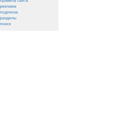
правила сайта
реклама
подписка
разделы
поиск