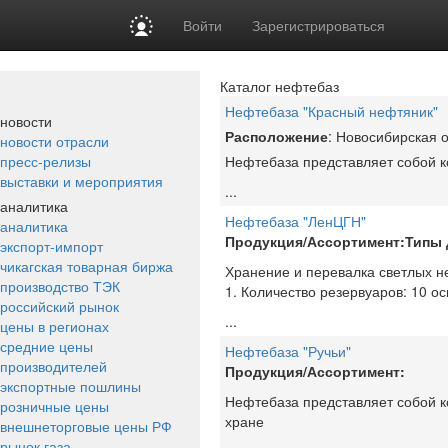
Войти
Зарегистрироваться
Каталог нефтебаз
Нефтебаза "Красный нефтяник"
новости
Расположение
: Новосибирская 
новости отрасли
пресс-релизы
Нефтебаза представляет собой к
выставки и мероприятия
...
аналитика
Нефтебаза "ЛенЦГН"
аналитика
Продукция/Ассортимент:
Типы 
экспорт-импорт
чикагская товарная биржа
Хранение и перевалка светлых н
производство ТЭК
1. Количество резервуаров: 10 
российский рынок
...
цены в регионах
средние цены
Нефтебаза "Ручьи"
производителей
Продукция/Ассортимент:
экспортные пошлины
Нефтебаза представляет собой к
розничные цены
хране
внешнеторговые цены РФ
рынок газа