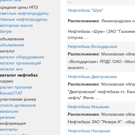
...
средние цены НПЗ
Нефтебаза "Шум"
светлые нефтепродукты
тёмные нефтепродукты
Расположение
: Ленинградская о
моторное масло
битум
Нефтебаза «Шум» (ЗАО "Газхиминв
отпуска
...
объявления
объявления
Нефтебаза Володарская
каталог
Расположение
: Московская обла
каталог оборудования
«Володарская» ЛПДС ОАО «Мостра
каталог организаций
аналого
...
каталог нпз
каталог нефтебаз
Нефтебаза Дмитровская
сервис
Расположение
: Московская обла
расчет прокачки
"Дмитровская" нефтебаза ст. Ка
БензоСТАТ
нефть" Желе
...
участникам рынка
список должников
Нефтебаза Машково
вакансии
Расположение
: Московская обла
резюме
Нефтебаза ЗАО "Резерв-А" - общ
информация
контакты
Нефтебаза Нагорная