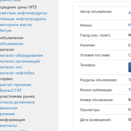
средние цены НПЗ
Автор объявления:
светлые нефтепродукты
А
тёмные нефтепродукты
моторное масло
Р
Регион:
битум
Н
Город (нас. пункт):
объявления
объявления
Наличие:
Е
каталог
каталог оборудования
Условия поставки:
С
каталог организаций
Телефон:
каталог нпз
каталог нефтебаз
сервис
Т
Разделы объявления:
расчет прокачки
Т
БензоСТАТ
Регион публикации:
участникам рынка
5
Номер объявления:
список должников
вакансии
С
Просмотры:
резюме
информация
О
Дата размещения:
контакты