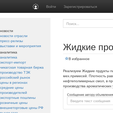
Войти
Зарегистрироваться
новости
новости отрасли
пресс-релизы
Жидкие про
выставки и мероприятия
аналитика
аналитика
В избранное
экспорт-импорт
чикагская товарная биржа
Реализуем Жидкие прдукты пи
производство ТЭК
мех.примесей. Плотность рав
российский рынок
нефтеполимерных смол, в про
цены в регионах
производства ароматических 
средние цены
производителей
Сообщение автору объявлени
экспортные пошлины
розничные цены
внешнеторговые цены РФ
рынок газа