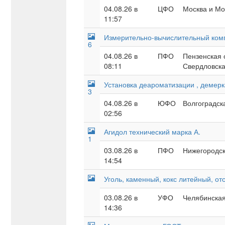
04.08.26 в
ЦФО
Москва и Мос
11:57
Измерительно-вычислительный комп
6
04.08.26 в
ПФО
Пензенская 
08:11
Свердловска
Установка деароматизации , демер
3
04.08.26 в
ЮФО
Волгоградска
02:56
Агидол технический марка А.
1
03.08.26 в
ПФО
Нижегородск
14:54
Уголь, каменный, кокс литейный, от
03.08.26 в
УФО
Челябинская
14:36