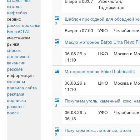
каталог нпз
Вчера в 08:07
Узбекистан,
каталог
Таджикистан
нефтебаз
сервис
Шаблон проходной для обсадной к
2
расчет прокачки
Вчера в 07:50
УФО
Челябинская
БензоСТАТ
участникам
Масло моторное Barox Ultra Revo P
рынка
1
список
06.08.26 в
ЦФО
Москва и Мос
должников
11:10
вакансии
резюме
Моторное масло Shield Lubricants
информация
контакты
06.08.26 в
ЦФО
Москва и Мос
правила сайта
11:10
реклама
подписка
Покупаем уголь, каменный, кокс, н
3
разделы
06.08.26 в
УФО
Челябинская
поиск
06:13
Покупаем кокс, литейный, отсев
2