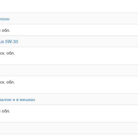
олонн
 обл.
lus 5W-30
к. обл.
к. обл.
авалом и в мешках
 обл.