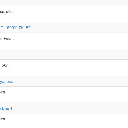
к. обл.
Т-1500У, ГК, ВГ
н Респ.
 обл.
гудрона
есп.
 Вид 1
есп.