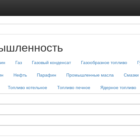
Подписка на ус
Реклама на с
мышленность
зин
Газ
Газовый конденсат
Газообразное топливо
Г
ин
Нефть
Парафин
Промышленные масла
Смазки
Топливо котельное
Топливо печное
Ядерное топливо