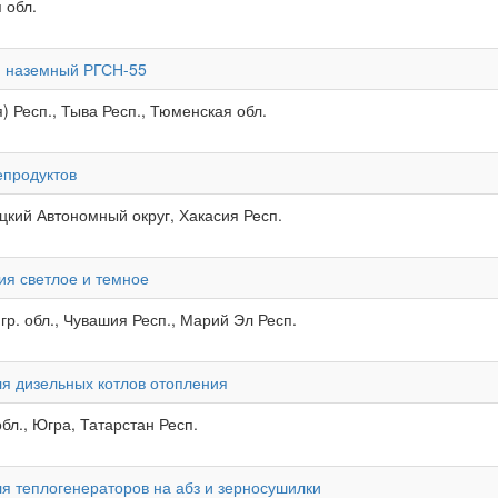
 обл.
й наземный РГСН-55
) Респ., Тыва Респ., Тюменская обл.
епродуктов
кий Автономный округ, Хакасия Респ.
ия светлое и темное
гр. обл., Чувашия Респ., Марий Эл Респ.
ля дизельных котлов отопления
бл., Югра, Татарстан Респ.
ля теплогенераторов на абз и зерносушилки