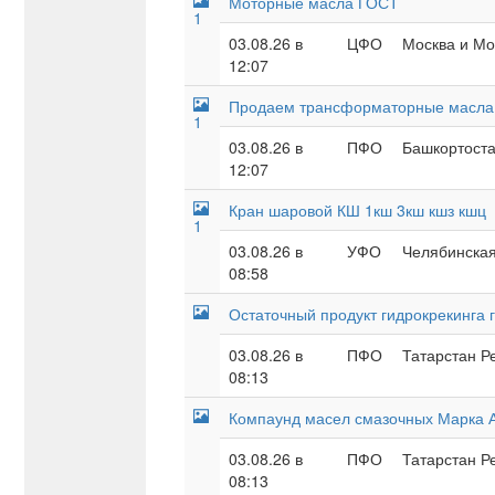
Моторные масла ГОСТ
1
03.08.26 в
ЦФО
Москва и Мос
12:07
Продаем трансформаторные масла 
1
03.08.26 в
ПФО
Башкортоста
12:07
Кран шаровой КШ 1кш 3кш кшз кшц
1
03.08.26 в
УФО
Челябинская
08:58
Остаточный продукт гидрокрекинга 
03.08.26 в
ПФО
Татарстан Р
08:13
Компаунд масел смазочных Марка А
03.08.26 в
ПФО
Татарстан Р
08:13