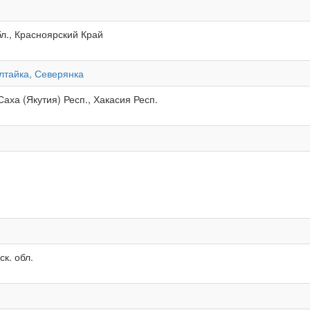
бл., Красноярский Край
лтайка, Северянка
Саха (Якутия) Респ., Хакасия Респ.
к. обл.