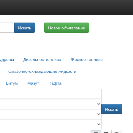
луги
Искать
Новое объявление
айте
удроны
Дизельное топливо
Жидкое топливо
Смазочно-охлаждающие жидкости
Битум
Мазут
Нафта
Искать