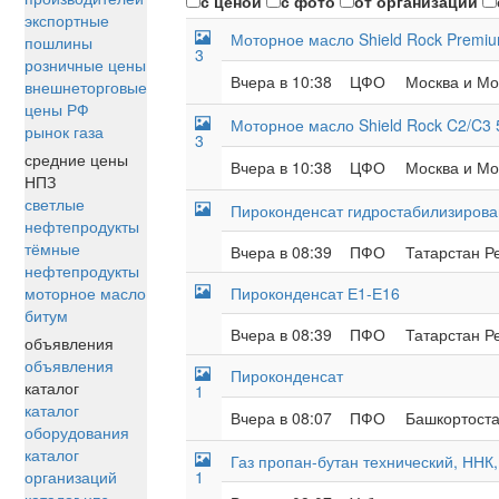
с ценой
с фото
от организаций
экспортные
Моторное масло Shield Rock Premi
пошлины
3
розничные цены
Вчера в 10:38
ЦФО
Москва и Мос
внешнеторговые
цены РФ
Моторное масло Shield Rock C2/C3 
рынок газа
3
средние цены
Вчера в 10:38
ЦФО
Москва и Мос
НПЗ
светлые
Пироконденсат гидростабилизирова
нефтепродукты
тёмные
Вчера в 08:39
ПФО
Татарстан Р
нефтепродукты
моторное масло
Пироконденсат Е1-Е16
битум
Вчера в 08:39
ПФО
Татарстан Р
объявления
объявления
Пироконденсат
каталог
1
каталог
Вчера в 08:07
ПФО
Башкортоста
оборудования
каталог
Газ пропан-бутан технический, ННК
организаций
1