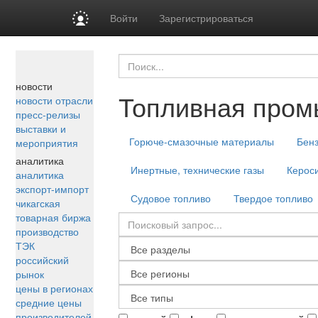
Войти
Зарегистрироваться
новости
Топливная про
новости отрасли
пресс-релизы
выставки и
Горюче-смазочные материалы
Бен
мероприятия
аналитика
Инертные, технические газы
Керос
аналитика
экспорт-импорт
Судовое топливо
Твердое топливо
чикагская
товарная биржа
производство
ТЭК
российский
рынок
цены в регионах
средние цены
производителей