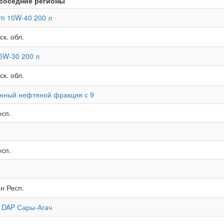
соседние регионы
um 10W-40 200 л
к. обл.
5W-30 200 л
к. обл.
нный нефтяной фракция с 9
есп.
есп.
н Респ.
, DAP Сары-Агач