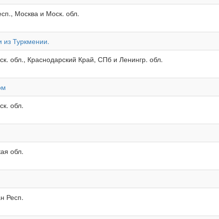
сп., Москва и Моск. обл.
и из Туркмении.
к. обл., Краснодарский Край, СПб и Ленингр. обл.
ом
к. обл.
ая обл.
н Респ.