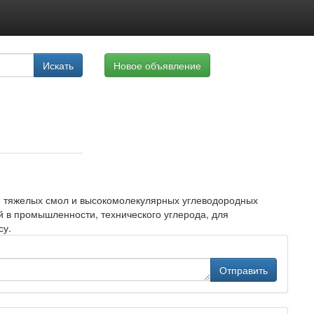
луги
Искать
Новое объявление
айте
я тяжелых смол и высокомолекулярных углеводородных
 в промышленности, технического углерода, для
су.
Отправить