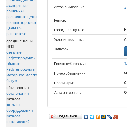
экспортные
Автор объявления:
А
пошлины
розничные цены
Регион:
внешнеторговые
цены РФ
Н
Город (нас. пункт):
рынок газа
Условия поставки:
С
средние цены
НПЗ
Телефон:
светлые
нефтепродукты
тёмные
Т
Регион публикации:
нефтепродукты
5
Номер объявления:
моторное масло
битум
С
Просмотры:
объявления
О
Дата размещения:
объявления
каталог
каталог
оборудования
каталог
Поделиться…
организаций