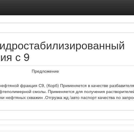
Подписка на ус
Реклама на с
гидростабилизированный
ия с 9
Предложение
нефтяной фракция С9, (Корб) Применяется в качестве разбавител
нефтеполимерной смолы. Применяется для получения растворителей
ки нефтяных скважин .Отгрузка жд /авто паспорт качества по запро