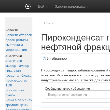
Войти
Зарегистрироваться
новости
Пироконденсат 
новости отрасли
пресс-релизы
нефтяной фракц
выставки и
мероприятия
аналитика
В избранное
аналитика
экспорт-импорт
Пироконденсат гидростабилизированный 
чикагская
остатков. Используется в производстве 
товарная биржа
индустриальных масел, а так же для очист
производство
ТЭК
Сообщение автору объявления
российский
рынок
цены в регионах
средние цены
производителей