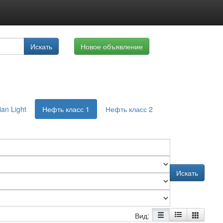
луги
Искать
Новое объявление
айте
an Light
Нефть класс 1
Нефть класс 2
Искать
Вид: