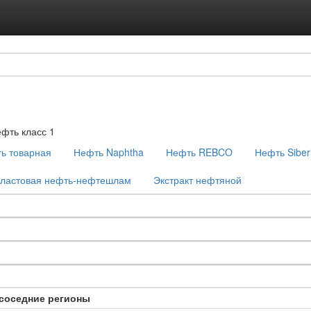
Подписка на ус
Реклама на с
фть класс 1
ь товарная
Нефть Naphtha
Нефть REBCO
Нефть Siberi
ластовая нефть-нефтешлам
Экстракт нефтяной
соседние регионы