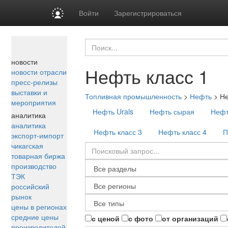
Войти
Зарегистрироваться
новости
Нефть класс 1
новости отрасли
пресс-релизы
выставки и
Топливная промышленность
>
Нефть
>
Не
мероприятия
Нефть Urals
Нефть сырая
Нефт
аналитика
аналитика
Нефть класс 3
Нефть класс 4
П
экспорт-импорт
чикагская
товарная биржа
производство
ТЭК
российский
рынок
цены в регионах
средние цены
с ценой
с фото
от организаций
производителей