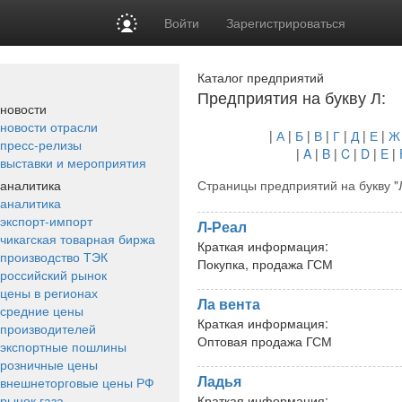
Войти
Зарегистрироваться
Каталог предприятий
Предприятия на букву Л:
новости
новости отрасли
|
А
|
Б
|
В
|
Г
|
Д
|
Е
|
Ж
пресс-релизы
|
A
|
B
|
C
|
D
|
E
|
выставки и мероприятия
аналитика
Страницы предприятий на букву "
аналитика
экспорт-импорт
Л-Реал
чикагская товарная биржа
Краткая информация:
производство ТЭК
Покупка, продажа ГСМ
российский рынок
цены в регионах
Ла вента
средние цены
Краткая информация:
производителей
Оптовая продажа ГСМ
экспортные пошлины
розничные цены
Ладья
внешнеторговые цены РФ
рынок газа
Краткая информация: