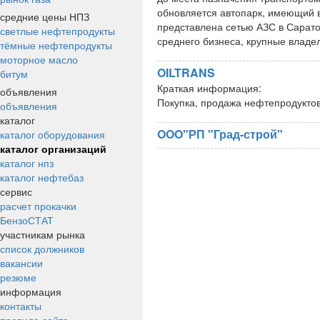
обновляется автопарк, имеющий 
средние цены НПЗ
представлена сетью АЗС в Сарато
светлые нефтепродукты
среднего бизнеса, крупные влад
тёмные нефтепродукты
моторное масло
OILTRANS
битум
Краткая информация:
объявления
Покупка, продажа нефтепродукто
объявления
каталог
OOO"РП "Град-строй"
каталог оборудования
каталог организаций
каталог нпз
каталог нефтебаз
сервис
расчет прокачки
БензоСТАТ
участникам рынка
список должников
вакансии
резюме
информация
контакты