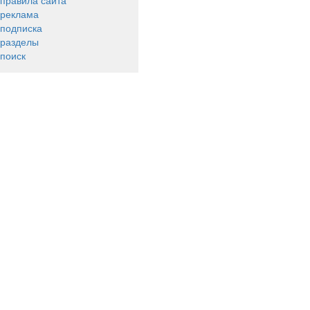
правила сайта
реклама
подписка
разделы
поиск