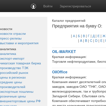
Войти
Зарегистрироваться
Каталог предприятий
Предприятия на букву O:
новости
новости отрасли
|
А
|
Б
|
В
|
Г
|
Д
|
Е
|
Ж
пресс-релизы
|
A
|
B
|
C
|
D
|
E
|
выставки и мероприятия
аналитика
OIL-MARKET
аналитика
Краткая информация:
экспорт-импорт
Торговля нефтепродуктами, биот
чикагская товарная биржа
производство ТЭК
OilOffice
российский рынок
Краткая информация:
цены в регионах
Компания имеет десятилетний оп
средние цены
заводов, заводов ОАО "ТНК", ОАО
производителей
железнодорожным, так и трубопр
экспортные пошлины
Западной Сибири. Сбытовая сеть 
розничные цены
Компания обеспечивает потребно
внешнеторговые цены РФ
до места назначения транспортом
рынок газа