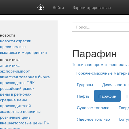
Войти
Зарегистрироваться
новости
новости отрасли
пресс-релизы
Парафин
выставки и мероприятия
аналитика
Топливная промышленность
аналитика
экспорт-импорт
Горюче-смазочные матери
чикагская товарная биржа
производство ТЭК
Гудроны
Дизельное то
российский рынок
цены в регионах
Нефть
Парафин
П
средние цены
производителей
Судовое топливо
Твер
экспортные пошлины
розничные цены
Ядерное топливо
Биту
внешнеторговые цены РФ
рынок газа