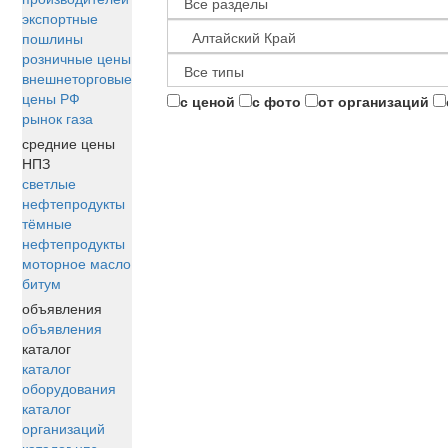
экспортные
пошлины
розничные цены
внешнеторговые
цены РФ
с ценой
с фото
от организаций
рынок газа
средние цены
НПЗ
светлые
нефтепродукты
тёмные
нефтепродукты
моторное масло
битум
объявления
объявления
каталог
каталог
оборудования
каталог
организаций