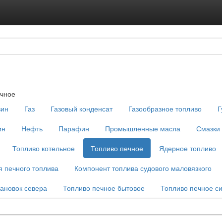
Подписка на ус
Реклама на с
ечное
зин
Газ
Газовый конденсат
Газообразное топливо
Г
ин
Нефть
Парафин
Промышленные масла
Смазки
Топливо котельное
Топливо печное
Ядерное топливо
 печного топлива
Компонент топлива судового маловязкого
ановок севера
Топливо печное бытовое
Топливо печное си