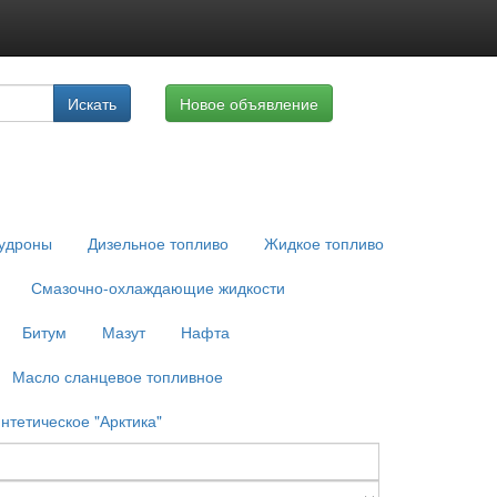
луги
Искать
Новое объявление
айте
удроны
Дизельное топливо
Жидкое топливо
Смазочно-охлаждающие жидкости
Битум
Мазут
Нафта
Масло сланцевое топливное
нтетическое "Арктика"