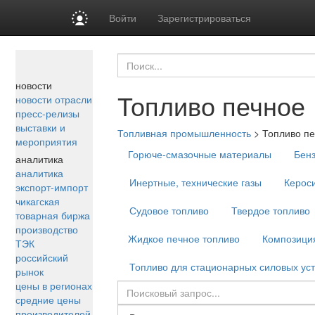
Войти
Зарегистрироваться
новости
Топливо печное
новости отрасли
пресс-релизы
выставки и
Топливная промышленность
>
Топливо п
мероприятия
Горюче-смазочные материалы
Бен
аналитика
аналитика
Инертные, технические газы
Керос
экспорт-импорт
чикагская
Судовое топливо
Твердое топливо
товарная биржа
производство
Жидкое печное топливо
Композиция
ТЭК
российский
Топливо для стационарных силовых уст
рынок
цены в регионах
средние цены
производителей