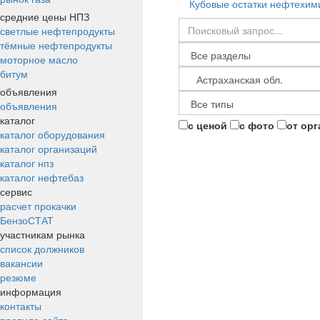
Кубовые остатки нефтехим
средние цены НПЗ
светлые нефтепродукты
тёмные нефтепродукты
моторное масло
битум
объявления
объявления
каталог
с ценой
с фото
от ор
каталог оборудования
каталог организаций
каталог нпз
каталог нефтебаз
сервис
расчет прокачки
БензоСТАТ
участникам рынка
список должников
вакансии
резюме
информация
контакты