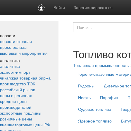
Войти
Зарегистрироваться
новости
новости отрасли
пресс-релизы
Топливо ко
выставки и мероприятия
аналитика
Топливная промышленность
аналитика
экспорт-импорт
Горюче-смазочные матери
чикагская товарная биржа
производство ТЭК
Гудроны
Дизельное то
российский рынок
цены в регионах
Нефть
Парафин
П
средние цены
производителей
Судовое топливо
Твер
экспортные пошлины
розничные цены
Ядерное топливо
Биту
внешнеторговые цены РФ
рынок газа