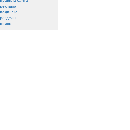
правила сайта
реклама
подписка
разделы
поиск