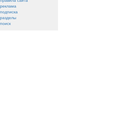
правила сайта
реклама
подписка
разделы
поиск