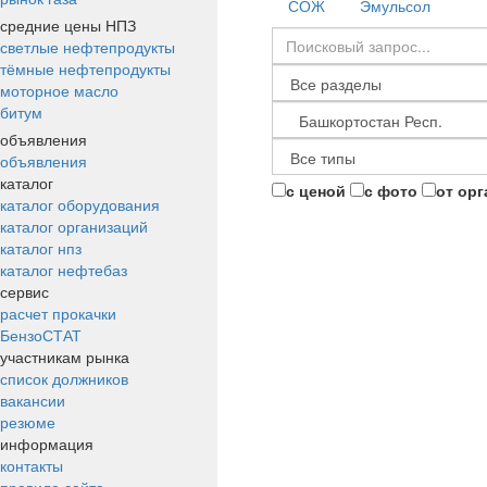
СОЖ
Эмульсол
средние цены НПЗ
светлые нефтепродукты
тёмные нефтепродукты
моторное масло
битум
объявления
объявления
каталог
с ценой
с фото
от ор
каталог оборудования
каталог организаций
каталог нпз
каталог нефтебаз
сервис
расчет прокачки
БензоСТАТ
участникам рынка
список должников
вакансии
резюме
информация
контакты