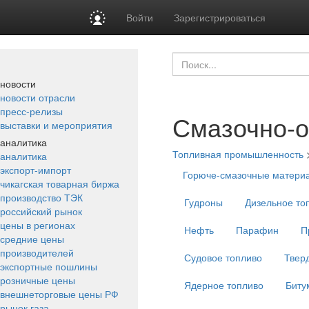
Войти
Зарегистрироваться
новости
новости отрасли
пресс-релизы
Смазочно-
выставки и мероприятия
аналитика
Топливная промышленность
аналитика
экспорт-импорт
Горюче-смазочные матери
чикагская товарная биржа
производство ТЭК
Гудроны
Дизельное то
российский рынок
цены в регионах
Нефть
Парафин
П
средние цены
производителей
Судовое топливо
Твер
экспортные пошлины
розничные цены
Ядерное топливо
Биту
внешнеторговые цены РФ
рынок газа