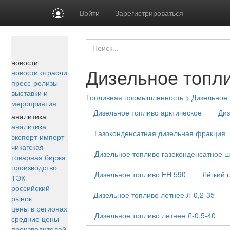
Войти
Зарегистрироваться
новости
Дизельное топл
новости отрасли
пресс-релизы
выставки и
Топливная промышленность
>
Дизельное 
мероприятия
Дизельное топливо арктическое
Ди
аналитика
аналитика
Газоконденсатная дизельная фракция
экспорт-импорт
чикагская
Дизельное топливо газоконденсатное 
товарная биржа
производство
Дизельное топливо ЕН 590
Лёгкий 
ТЭК
российский
Дизельное топливо летнее Л-0,2-35
рынок
цены в регионах
Дизельное топливо летнее Л-0,5-40
средние цены
производителей