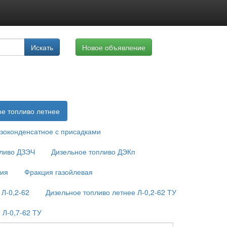
луги
Искать
Новое объявление
айте
е топливо летнее
азоконденсатное с присадками
пливо ДЗЭЧ
Дизельное топливо ДЭКп
ция
Фракция газойлевая
 Л-0,2-62
Дизельное топливо летнее Л-0,2-62 ТУ
 Л-0,7-62 ТУ