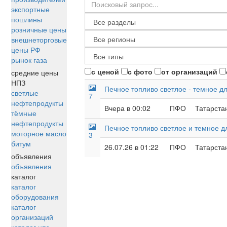
экспортные
пошлины
розничные цены
внешнеторговые
цены РФ
рынок газа
с ценой
с фото
от организаций
средние цены
НПЗ
Печное топливо светлое - темное д
светлые
7
нефтепродукты
Вчера в 00:02
ПФО
Татарстан
тёмные
нефтепродукты
Печное топливо светлое и темное д
моторное масло
3
битум
26.07.26 в 01:22
ПФО
Татарстан
объявления
объявления
каталог
каталог
оборудования
каталог
организаций