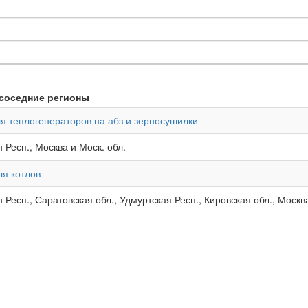
соседние регионы
ля теплогенераторов на абз и зерносушилки
 Респ., Москва и Моск. обл.
ля котлов
 Респ., Саратовская обл., Удмуртская Респ., Кировская обл., Москва