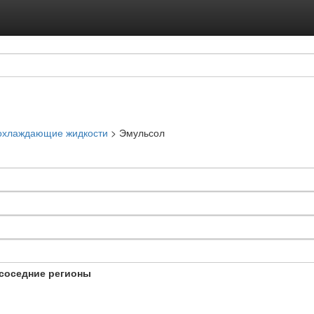
Подписка на ус
Реклама на с
охлаждающие жидкости
>
Эмульсол
соседние регионы