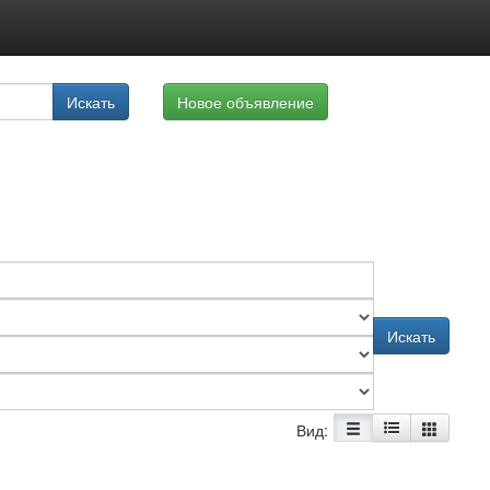
луги
Искать
Новое объявление
айте
Искать
Вид: