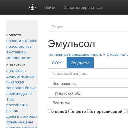
Войти
Зарегистрироваться
новости
Эмульсол
новости отрасли
пресс-релизы
выставки и
Топливная промышленность
>
Смазочно-
мероприятия
СОЖ
Эмульсол
аналитика
аналитика
экспорт-импорт
чикагская
товарная биржа
производство
ТЭК
российский
рынок
с ценой
с фото
от организаций
цены в регионах
средние цены
производителей