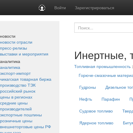
Войти
Зарегистрироваться
новости
новости отрасли
пресс-релизы
Инертные, 
выставки и мероприятия
аналитика
Топливная промышленность
аналитика
экспорт-импорт
Горюче-смазочные матери
чикагская товарная биржа
производство ТЭК
Гудроны
Дизельное то
российский рынок
цены в регионах
Нефть
Парафин
П
средние цены
производителей
Судовое топливо
Твер
экспортные пошлины
розничные цены
Ядерное топливо
Биту
внешнеторговые цены РФ
рынок газа