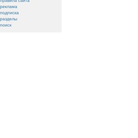
правила сайта
реклама
подписка
разделы
поиск