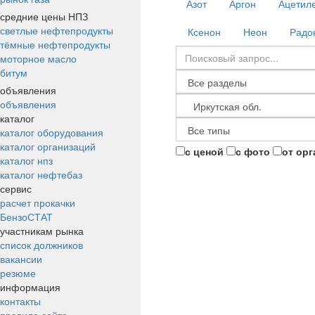
Азот
Аргон
Ацетил
средние цены НПЗ
светлые нефтепродукты
Ксенон
Неон
Радо
тёмные нефтепродукты
моторное масло
битум
объявления
объявления
каталог
каталог оборудования
каталог организаций
с ценой
с фото
от ор
каталог нпз
каталог нефтебаз
сервис
расчет прокачки
БензоСТАТ
участникам рынка
список должников
вакансии
резюме
информация
контакты