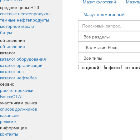
Мазут флотский
Мазут
средние цены НПЗ
светлые нефтепродукты
Мазут прямогонный
тёмные нефтепродукты
моторное масло
битум
объявления
объявления
каталог
каталог оборудования
каталог организаций
с ценой
с фото
от ор
каталог нпз
каталог нефтебаз
сервис
расчет прокачки
БензоСТАТ
участникам рынка
список должников
вакансии
резюме
информация
контакты