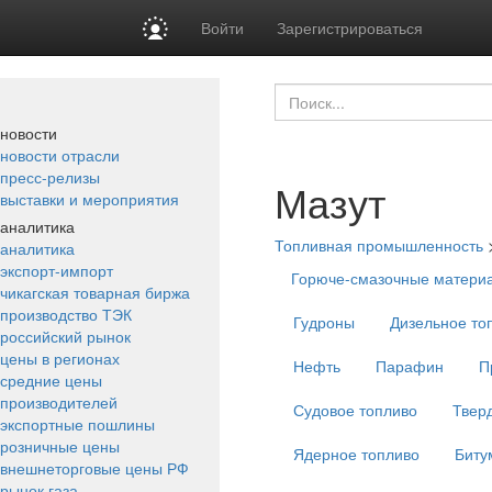
Войти
Зарегистрироваться
новости
новости отрасли
пресс-релизы
Мазут
выставки и мероприятия
аналитика
Топливная промышленность
аналитика
экспорт-импорт
Горюче-смазочные матери
чикагская товарная биржа
производство ТЭК
Гудроны
Дизельное то
российский рынок
цены в регионах
Нефть
Парафин
П
средние цены
производителей
Судовое топливо
Твер
экспортные пошлины
розничные цены
Ядерное топливо
Биту
внешнеторговые цены РФ
рынок газа