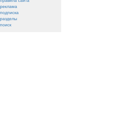
правила сайта
реклама
подписка
разделы
поиск