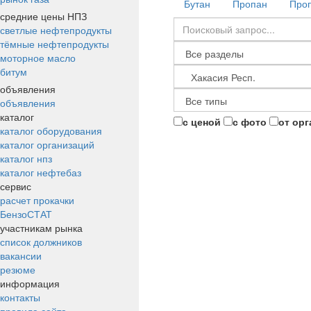
Бутан
Пропан
Проп
средние цены НПЗ
светлые нефтепродукты
тёмные нефтепродукты
моторное масло
битум
объявления
объявления
каталог
с ценой
с фото
от ор
каталог оборудования
каталог организаций
каталог нпз
каталог нефтебаз
сервис
расчет прокачки
БензоСТАТ
участникам рынка
список должников
вакансии
резюме
информация
контакты