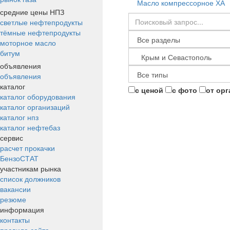
Масло компрессорное ХА
средние цены НПЗ
светлые нефтепродукты
тёмные нефтепродукты
моторное масло
битум
объявления
объявления
каталог
с ценой
с фото
от ор
каталог оборудования
каталог организаций
каталог нпз
каталог нефтебаз
сервис
расчет прокачки
БензоСТАТ
участникам рынка
список должников
вакансии
резюме
информация
контакты