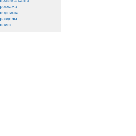
правила сайта
реклама
подписка
разделы
поиск