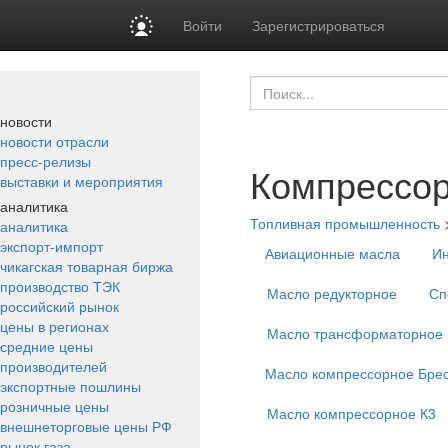
Войти
Зарегистрироваться
новости
новости отрасли
пресс-релизы
Компрессо
выставки и мероприятия
аналитика
Топливная промышленность
аналитика
экспорт-импорт
Авиационные масла
Ин
чикагская товарная биржа
производство ТЭК
Масло редукторное
Сп
российский рынок
цены в регионах
Масло трансформаторное
средние цены
производителей
Масло компрессорное Бре
экспортные пошлины
розничные цены
Масло компрессорное К3
внешнеторговые цены РФ
рынок газа