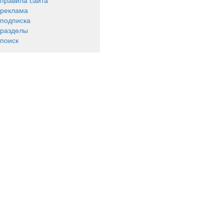
правила сайта
реклама
подписка
разделы
поиск