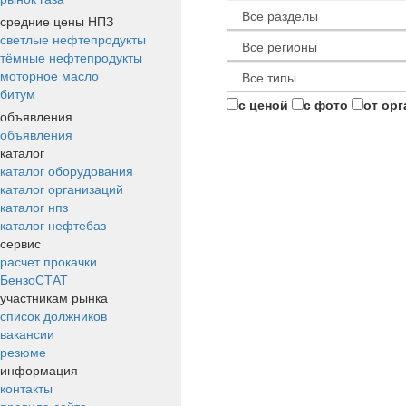
средние цены НПЗ
светлые нефтепродукты
тёмные нефтепродукты
моторное масло
битум
с ценой
с фото
от ор
объявления
объявления
каталог
каталог оборудования
каталог организаций
каталог нпз
каталог нефтебаз
сервис
расчет прокачки
БензоСТАТ
участникам рынка
список должников
вакансии
резюме
информация
контакты