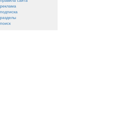
правила сайта
реклама
подписка
разделы
поиск