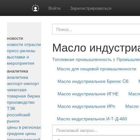
Войти
Зарегистрироваться
новости
Масло индустри
новости отрасли
пресс-релизы
выставки и
Топливная промышленность
>
Промышле
мероприятия
Масло для пищевой промышленности
аналитика
аналитика
Масло индустриальное Бреокс CВ
экспорт-импорт
чикагская
Масло индустриальное ИГНЕ
Масл
товарная биржа
производство
Масло индустриальное ИРп
Масло 
ТЭК
российский
Масло индустриальное И-Т-Д-460
рынок
цены в регионах
средние цены
производителей