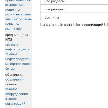
экспортные
пошлины
розничные цены
внешнеторговые
цены РФ
с ценой
с фото
от организаций
рынок газа
средние цены
НПЗ
светлые
нефтепродукты
тёмные
нефтепродукты
моторное масло
битум
объявления
объявления
каталог
каталог
оборудования
каталог
организаций