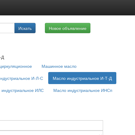
луги
Искать
Новое объявление
айте
-Д
циркуляционное
Машинное масло
ндустриальное И-Л-С
Масло индустриальное И-Т-Д
 индустриальное ИЛС
Масло индустриальное ИНСп