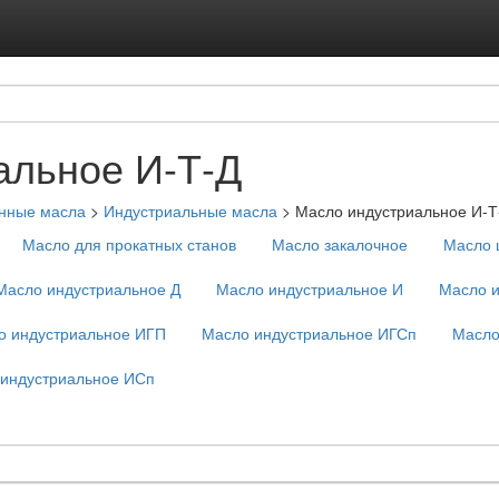
Подписка на ус
Реклама на с
альное И-Т-Д
нные масла
>
Индустриальные масла
>
Масло индустриальное И-Т
Масло для прокатных станов
Масло закалочное
Масло 
Масло индустриальное Д
Масло индустриальное И
Масло и
о индустриальное ИГП
Масло индустриальное ИГСп
Масло
индустриальное ИСп