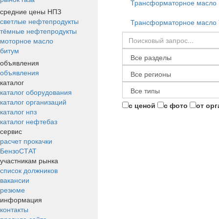
Трансформаторное масло
средние цены НПЗ
светлые нефтепродукты
Трансформаторное масло
тёмные нефтепродукты
моторное масло
битум
объявления
объявления
каталог
каталог оборудования
каталог организаций
с ценой
с фото
от ор
каталог нпз
каталог нефтебаз
сервис
расчет прокачки
БензоСТАТ
участникам рынка
список должников
вакансии
резюме
информация
контакты