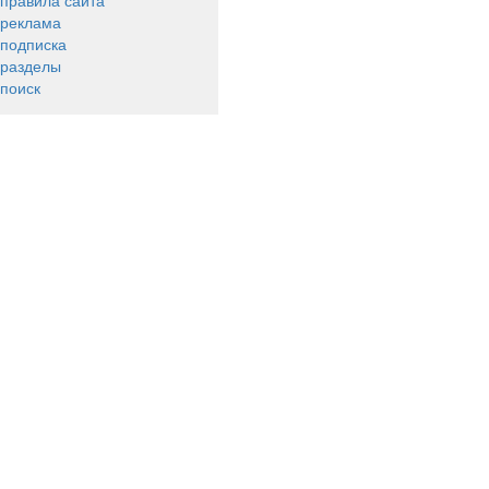
правила сайта
реклама
подписка
разделы
поиск