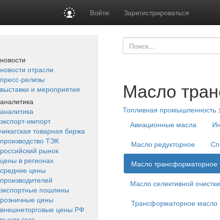
Войти
Зарегистрироваться
новости
новости отрасли
пресс-релизы
Масло тра
выставки и мероприятия
аналитика
Топливная промышленность
аналитика
экспорт-импорт
Авиационные масла
Ин
чикагская товарная биржа
производство ТЭК
Масло редукторное
Сп
российский рынок
цены в регионах
Масло трансформаторное
средние цены
производителей
Масло селективной очистки
экспортные пошлины
розничные цены
Трансформаторное масло 
внешнеторговые цены РФ
рынок газа