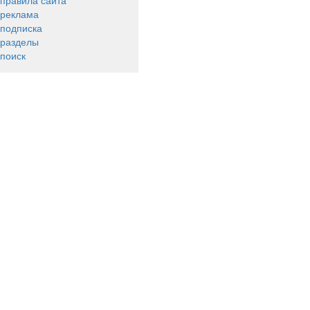
правила сайта
реклама
подписка
разделы
поиск