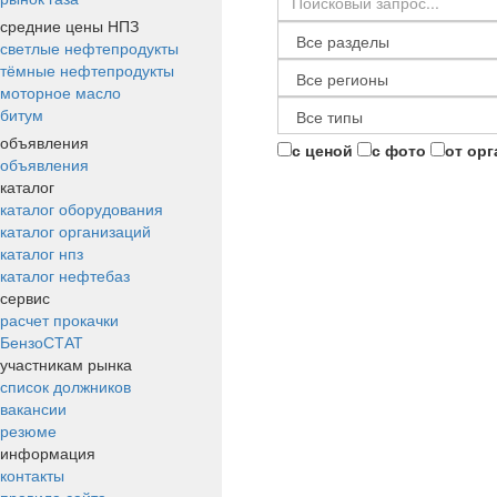
средние цены НПЗ
светлые нефтепродукты
тёмные нефтепродукты
моторное масло
битум
объявления
с ценой
с фото
от ор
объявления
каталог
каталог оборудования
каталог организаций
каталог нпз
каталог нефтебаз
сервис
расчет прокачки
БензоСТАТ
участникам рынка
список должников
вакансии
резюме
информация
контакты