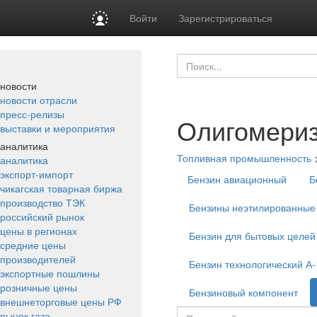
Войти
Зарегистрироваться
новости
новости отрасли
пресс-релизы
Олигомери
выставки и мероприятия
аналитика
Топливная промышленность
аналитика
экспорт-импорт
Бензин авиационный
Б
чикагская товарная биржа
производство ТЭК
Бензины неэтилированные
российский рынок
цены в регионах
Бензин для бытовых целей
средние цены
производителей
Бензин технологический А-
экспортные пошлины
розничные цены
Бензиновый компонент
внешнеторговые цены РФ
рынок газа