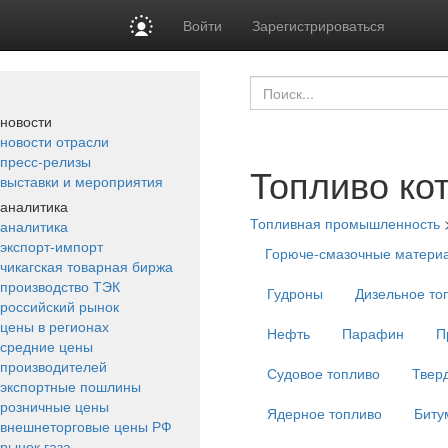
Войти
Зарегистрироваться
новости
новости отрасли
пресс-релизы
Топливо ко
выставки и мероприятия
аналитика
Топливная промышленность
аналитика
экспорт-импорт
Горюче-смазочные матери
чикагская товарная биржа
производство ТЭК
Гудроны
Дизельное то
российский рынок
цены в регионах
Нефть
Парафин
П
средние цены
производителей
Судовое топливо
Твер
экспортные пошлины
розничные цены
Ядерное топливо
Биту
внешнеторговые цены РФ
рынок газа