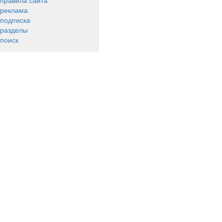
правила сайта
реклама
подписка
разделы
поиск