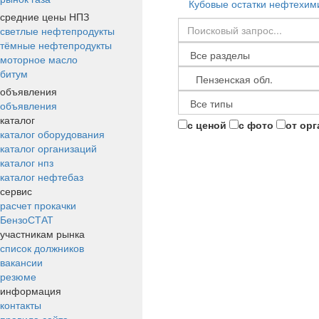
Кубовые остатки нефтехим
средние цены НПЗ
светлые нефтепродукты
тёмные нефтепродукты
моторное масло
битум
объявления
объявления
каталог
с ценой
с фото
от ор
каталог оборудования
каталог организаций
каталог нпз
каталог нефтебаз
сервис
расчет прокачки
БензоСТАТ
участникам рынка
список должников
вакансии
резюме
информация
контакты