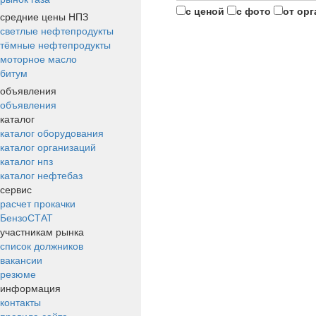
с ценой
с фото
от ор
средние цены НПЗ
светлые нефтепродукты
тёмные нефтепродукты
моторное масло
битум
объявления
объявления
каталог
каталог оборудования
каталог организаций
каталог нпз
каталог нефтебаз
сервис
расчет прокачки
БензоСТАТ
участникам рынка
список должников
вакансии
резюме
информация
контакты