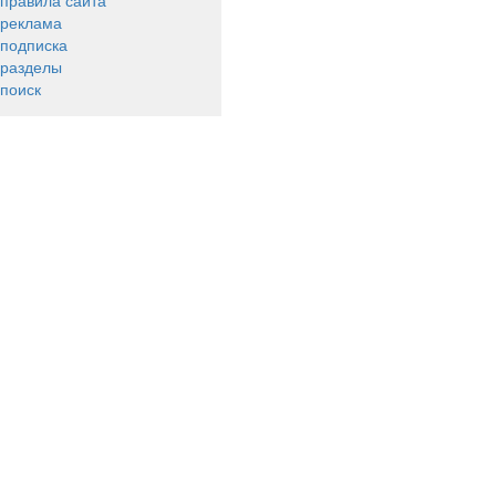
правила сайта
реклама
подписка
разделы
поиск