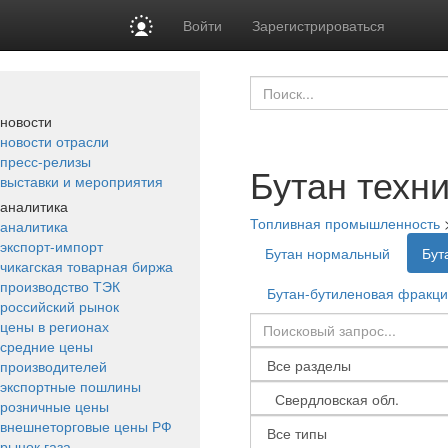
Войти
Зарегистрироваться
новости
новости отрасли
пресс-релизы
Бутан техн
выставки и мероприятия
аналитика
Топливная промышленность
аналитика
экспорт-импорт
Бутан нормальный
Бут
чикагская товарная биржа
производство ТЭК
Бутан-бутиленовая фракц
российский рынок
цены в регионах
средние цены
производителей
экспортные пошлины
розничные цены
внешнеторговые цены РФ
рынок газа